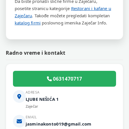
Da biste pronašli slične firme u Zaječaru,
posetite stranicu kategorije
Restorani i kafane u
Zaječaru
. Takođe možete pregledati kompletan
katalog firmi
poslovnog imenika Zaječar Info.
Radno vreme i kontakt
0631470717
ADRESA
LJUBE NEŠIĆA 1
Zaječar
EMAIL
jasminakonto019@gmail.com