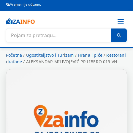
Vreme nije učitano.
ZA
INFO
Početna
/
Ugostiteljstvo i Turizam
/
Hrana i piće
/
Restorani
i kafane
/
ALEKSANDAR MILIVOJEVIĆ PR LIBERO 019 VN