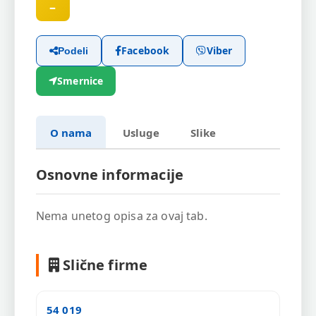
–
Facebook
Viber
Podeli
Smernice
O nama
Usluge
Slike
Osnovne informacije
Nema unetog opisa za ovaj tab.
Slične firme
54 019