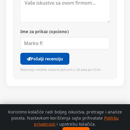
Ime za prikaz (opciono)
Pošalji recenziju
Recenziju možete ostaviti jednom u 24 sata po firmi.
Koristimo kolačiće radi boljeg iskustva, pretrage i analize
poseta. Nastavkom korišćenja sajta prihvatate
Politiku
privatnosti
i upotrebu kolačića.
© 2026 Zaječar Info. Adresa: Trg Oslobođenja bb, Zaječar.
Politika