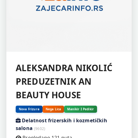
ALEKSANDRA NIKOLIĆ
PREDUZETNIK AN
BEAUTY HOUSE
Nova Frizura
Nega Lica
Manikir I Pedikir
Delatnost frizerskih i kozmetičkih
salona
(9602)
Pregledano 121 puta