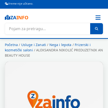
Vreme nije učitano.
ZA
INFO
Početna
/
Usluge i Zanati
/
Nega i lepota
/
Frizerski i
kozmetički saloni
/
ALEKSANDRA NIKOLIĆ PREDUZETNIK AN
BEAUTY HOUSE