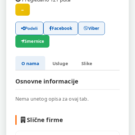
–
Facebook
Viber
Podeli
Smernice
O nama
Usluge
Slike
Osnovne informacije
Nema unetog opisa za ovaj tab.
Slične firme