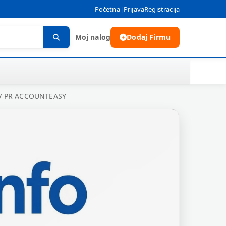
Početna
|
Prijava
Registracija
Moj nalog
Dodaj Firmu
V PR ACCOUNTEASY