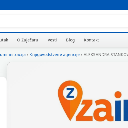
kutak
O Zaječaru
Vesti
Blog
Kontakt
administracija
/
Knjigovodstvene agencije
/
ALEKSANDRA STANKO