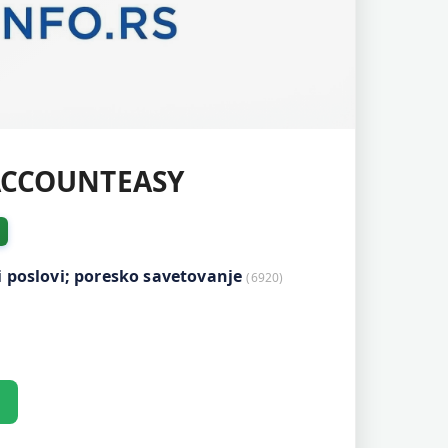
ACCOUNTEASY
i poslovi; poresko savetovanje
(6920)