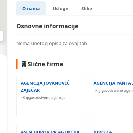
O nama
Usluge
Slike
Osnovne informacije
Nema unetog opisa za ovaj tab.
Slične firme
AGENCIJA JOVANOVIĆ
AGENCIJA PANTA 
ZAJEČAR
· Knjigovodstvene agen
· Knjigovodstvene agencije
ASEN ĐUROV PR AGENCIJA
BIRO ZA