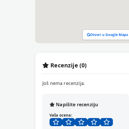
Otvori u Google Maps
Recenzije (0)
Još nema recenzija.
Napišite recenziju
Vaša ocena: