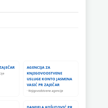
ZAJEČAR
AGENCIJA ZA
KNJIGOVODSTVENE
cije
USLUGE KONTO JASMINA
VASIĆ PR ZAJEČAR
· Knjigovodstvene agencije
DANIJELA KOŠUTOVIĆ PR