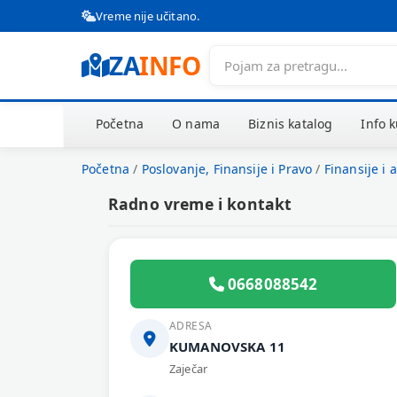
Vreme nije učitano.
ZA
INFO
Početna
O nama
Biznis katalog
Info 
Početna
/
Poslovanje, Finansije i Pravo
/
Finansije i 
Radno vreme i kontakt
0668088542
ADRESA
KUMANOVSKA 11
Zaječar