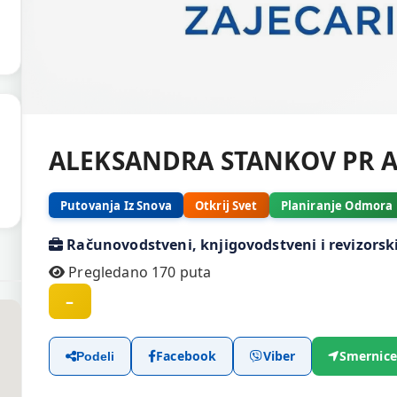
ALEKSANDRA STANKOV PR 
Putovanja Iz Snova
Otkrij Svet
Planiranje Odmora
Računovodstveni, knjigovodstveni i revizorsk
Pregledano 170 puta
–
Facebook
Viber
Smernice
Podeli