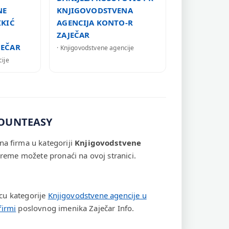
NE
KNJIGOVODSTVENA
IKIĆ
AGENCIJA KONTO-R
ZAJEČAR
JEČAR
· Knjigovodstvene agencije
cije
COUNTEASY
 firma u kategoriji
Knjigovodstvene
 vreme možete pronaći na ovoj stranici.
icu kategorije
Knjigovodstvene agencije u
firmi
poslovnog imenika Zaječar Info.