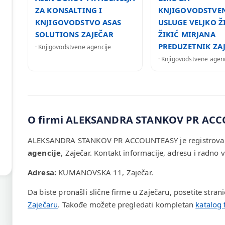
ZA KONSALTING I
KNJIGOVODSTVE
KNJIGOVODSTVO ASAS
USLUGE VELJKO Ž
SOLUTIONS ZAJEČAR
ŽIKIĆ MIRJANA
PREDUZETNIK ZA
· Knjigovodstvene agencije
· Knjigovodstvene agen
O firmi ALEKSANDRA STANKOV PR AC
ALEKSANDRA STANKOV PR ACCOUNTEASY je registrovana
agencije
, Zaječar. Kontakt informacije, adresu i radno
Adresa:
KUMANOVSKA 11, Zaječar.
Da biste pronašli slične firme u Zaječaru, posetite stran
Zaječaru
. Takođe možete pregledati kompletan
katalog 