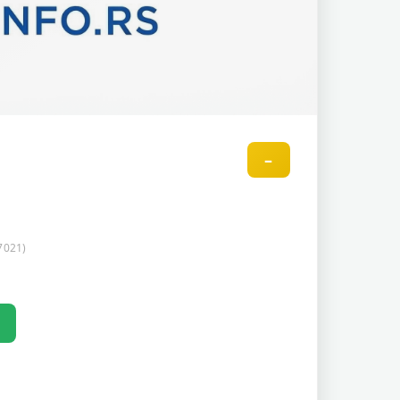
–
7021)