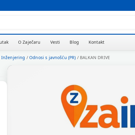
kutak
O Zaječaru
Vesti
Blog
Kontakt
i Inženjering
/
Odnosi s javnošću (PR)
/
BALKAN DRIVE