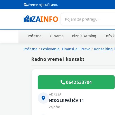
Vreme nije učitano.
ZA
INFO
Početna
O nama
Biznis katalog
Info 
Početna
/
Poslovanje, Finansije i Pravo
/
Konsalting 
Radno vreme i kontakt
0642533704
ADRESA
NIKOLE PAŠIĆA 11
Zaječar