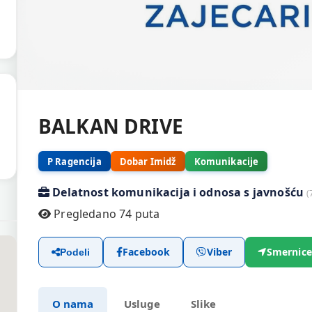
BALKAN DRIVE
P Ragencija
Dobar Imidž
Komunikacije
Delatnost komunikacija i odnosa s javnošću
(
Pregledano 74 puta
Facebook
Viber
Smernice
Podeli
O nama
Usluge
Slike