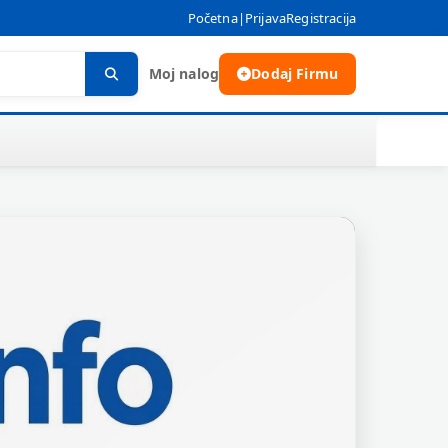
Početna
|
Prijava
Registracija
Moj nalog
Dodaj Firmu