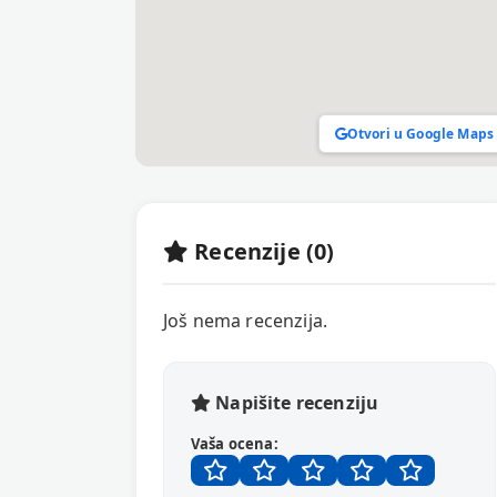
Otvori u Google Maps
Recenzije (0)
Još nema recenzija.
Napišite recenziju
Vaša ocena: