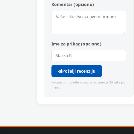
Komentar (opciono)
Ime za prikaz (opciono)
Pošalji recenziju
Recenziju možete ostaviti jednom u 24 sata po
firmi.