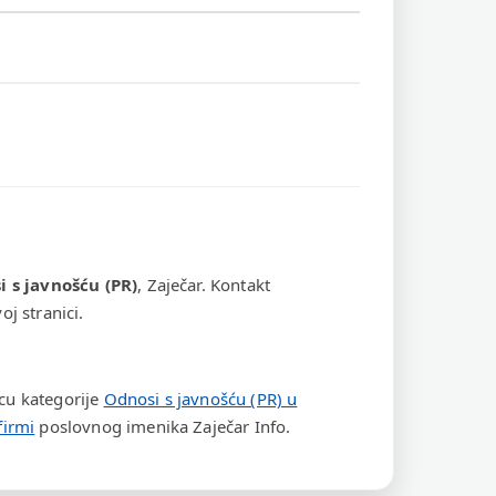
 s javnošću (PR)
, Zaječar. Kontakt
j stranici.
icu kategorije
Odnosi s javnošću (PR) u
firmi
poslovnog imenika Zaječar Info.