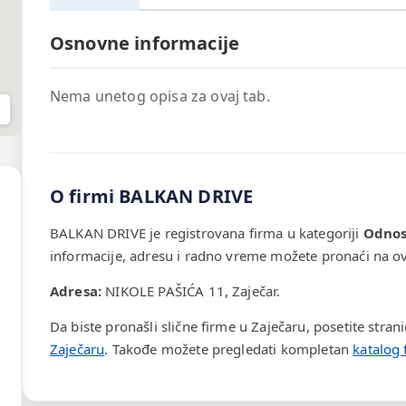
Osnovne informacije
Nema unetog opisa za ovaj tab.
O firmi BALKAN DRIVE
BALKAN DRIVE je registrovana firma u kategoriji
Odnosi
informacije, adresu i radno vreme možete pronaći na ovo
Adresa:
NIKOLE PAŠIĆA 11, Zaječar.
Da biste pronašli slične firme u Zaječaru, posetite stran
Zaječaru
. Takođe možete pregledati kompletan
katalog 