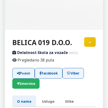
BELICA 019 D.O.O.
–
Delatnost škola za vozače
(8553)
Pregledano 38 puta
Facebook
Viber
Podeli
Smernice
O nama
Usluge
Slike