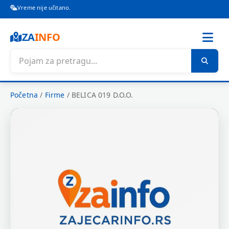
Vreme nije učitano.
ZA
INFO
Početna
/
Firme
/
BELICA 019 D.O.O.