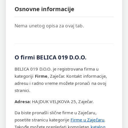
Osnovne informacije
Nema unetog opisa za ovaj tab.
O firmi BELICA 019 D.O.O.
BELICA 019 D.O.O. je registrovana firma u
kategoriji
Firme
, Zaječar. Kontakt informacije,
adresu i radno vreme možete pronaći na ovoj
stranici.
Adresa:
HAJDUK VELJKOVA 25, Zaječar.
Da biste pronašli slične firme u Zaječaru,
posetite stranicu kategorije
Firme u Zaječaru
.
Takođe možete pregledati kompletan
katalog