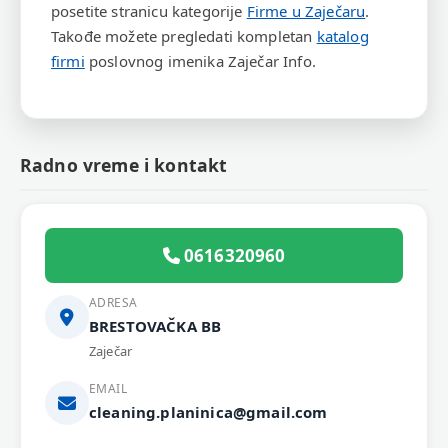
posetite stranicu kategorije
Firme u Zaječaru
.
Takođe možete pregledati kompletan
katalog
firmi
poslovnog imenika Zaječar Info.
Radno vreme i kontakt
0616320960
ADRESA
BRESTOVAČKA BB
Zaječar
EMAIL
cleaning.planinica@gmail.com