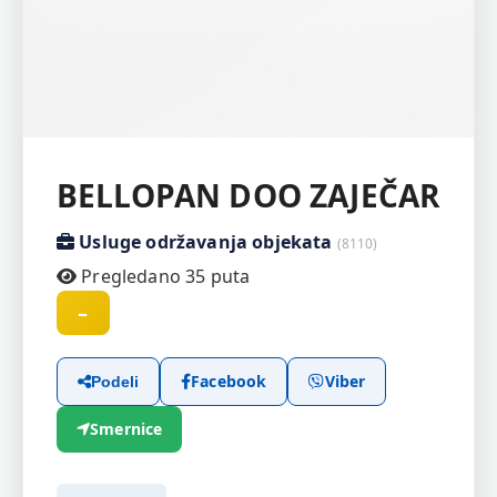
BELLOPAN DOO ZAJEČAR
Usluge održavanja objekata
(8110)
Pregledano 35 puta
–
Facebook
Viber
Podeli
Smernice