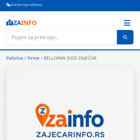
Vreme nije učitano.
ZA
INFO
Početna
/
Firme
/
BELLOPAN DOO ZAJEČAR