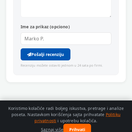
Ime za prikaz (opciono)
Pošalji recenziju
Recenziju možete ostaviti jednom u 24 sata po firmi.
Koristimo kolačiće radi boljeg iskustva, pretrage i analize
poseta. Nastavkom korišćenja sajta prihvatate
Politiku
privatnosti
i upotrebu kolačića.
© 2026 Zaječar Info. Adresa: Trg Oslobođenja bb, Zaječar.
Politika
Saznaj više
Prihvati
privatnosti