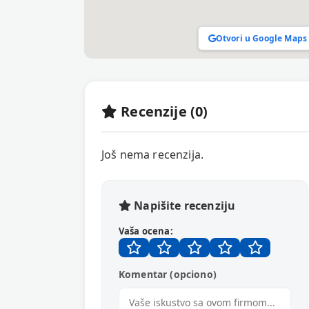
Otvori u Google Maps
Recenzije (0)
Još nema recenzija.
Napišite recenziju
Vaša ocena:
Komentar (opciono)