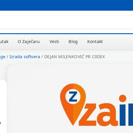
kutak
O Zaječaru
Vesti
Blog
Kontakt
uge
/
Izrada softvera
/
DEJAN MILENKOVIĆ PR C0DEX
m