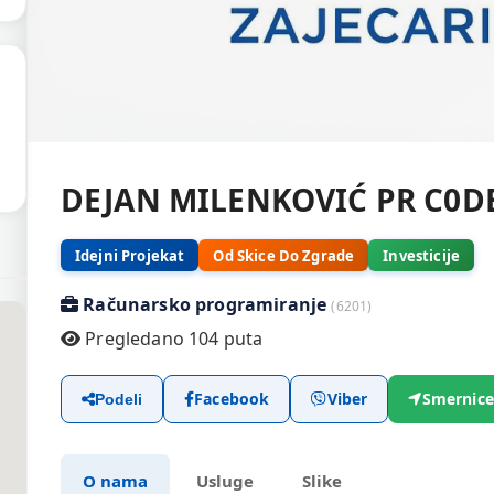
DEJAN MILENKOVIĆ PR C0D
Idejni Projekat
Od Skice Do Zgrade
Investicije
Računarsko programiranje
(6201)
Pregledano 104 puta
Facebook
Viber
Smernice
Podeli
O nama
Usluge
Slike