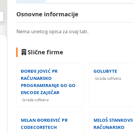
Osnovne informacije
Nema unetog opisa za ovaj tab.
Slične firme
ĐORĐE JOVIĆ PR
GOLUBYTE
RAČUNARSKO
· Izrada softvera
PROGRAMIRANJE GO GO
ENCODE ZAJEČAR
· Izrada softvera
MILAN ĐORĐEVIĆ PR
MILOŠ STANKOVI
CODECORETECH
RAČUNARSKO