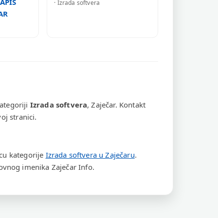
APIS
· Izrada softvera
AR
ategoriji
Izrada softvera
, Zaječar. Kontakt
j stranici.
icu kategorije
Izrada softvera u Zaječaru
.
vnog imenika Zaječar Info.