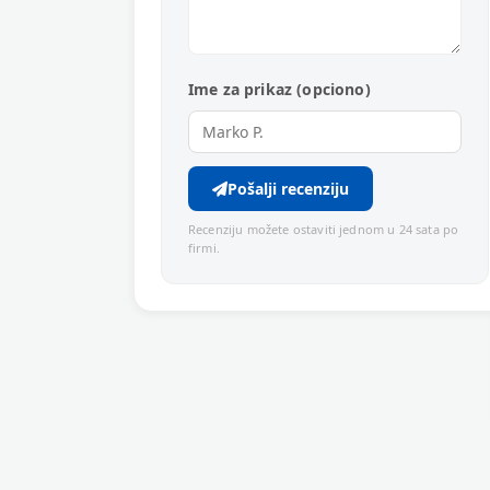
Ime za prikaz (opciono)
Pošalji recenziju
Recenziju možete ostaviti jednom u 24 sata po
firmi.