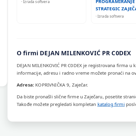
PROGRAMIRANJE 
· Izrada softvera
STRATEGIC ZAJEČ
· Izrada softvera
O firmi DEJAN MILENKOVIĆ PR C0DEX
DEJAN MILENKOVIĆ PR C0DEX je registrovana firma u k
informacije, adresu i radno vreme možete pronaći na ovo
Adresa:
KOPRIVNIČKA 9, Zaječar.
Da biste pronašli slične firme u Zaječaru, posetite stran
Takođe možete pregledati kompletan
katalog firmi
poslo