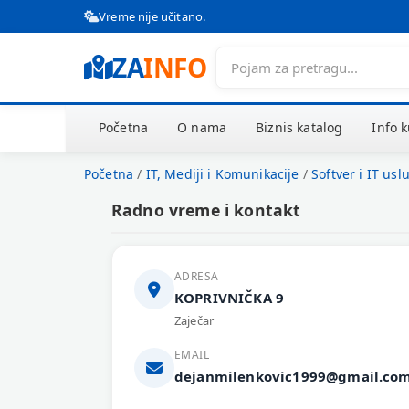
Vreme nije učitano.
ZA
INFO
Početna
O nama
Biznis katalog
Info 
Početna
/
IT, Mediji i Komunikacije
/
Softver i IT usl
Radno vreme i kontakt
ADRESA
KOPRIVNIČKA 9
Zaječar
EMAIL
dejanmilenkovic1999@gmail.co