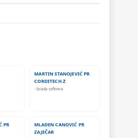
MARTIN STANOJEVIĆ PR
CORDITECH Z
· Izrada softvera
Ć PR
MLADEN CANOVIĆ PR
ZAJEČAR