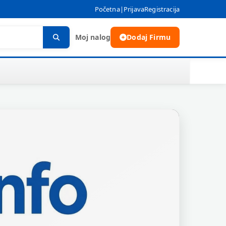
Početna
|
Prijava
Registracija
Moj nalog
Dodaj Firmu