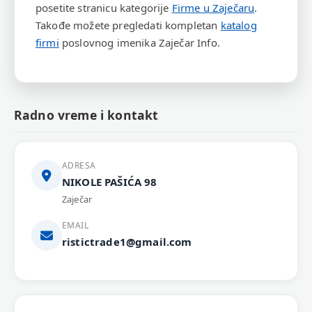
posetite stranicu kategorije
Firme u Zaječaru
.
Takođe možete pregledati kompletan
katalog
firmi
poslovnog imenika Zaječar Info.
Radno vreme i kontakt
ADRESA
NIKOLE PAŠIĆA 98
Zaječar
EMAIL
ristictrade1@gmail.com