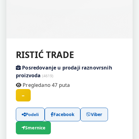
RISTIĆ TRADE
Posredovanje u prodaji raznovrsnih
proizvoda
(4619)
Pregledano 47 puta
–
Facebook
Viber
Podeli
Smernice