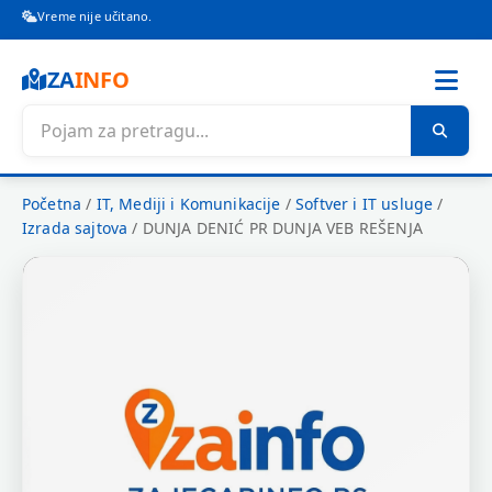
Vreme nije učitano.
ZA
INFO
Početna
/
IT, Mediji i Komunikacije
/
Softver i IT usluge
/
Izrada sajtova
/
DUNJA DENIĆ PR DUNJA VEB REŠENJA