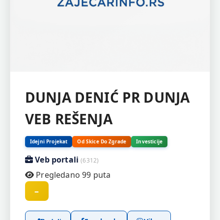
DUNJA DENIĆ PR DUNJA
VEB REŠENJA
Idejni Projekat
Od Skice Do Zgrade
Investicije
Veb portali
(6312)
Pregledano 99 puta
–