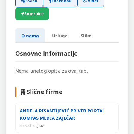
Facebook
Viber
Podeli
Smernice
O nama
Usluge
Slike
Osnovne informacije
Nema unetog opisa za ovaj tab.
Slične firme
ANĐELA RISANTIJEVIĆ PR VEB PORTAL
KOMPAS MEDIA ZAJEČAR
· Izrada sajtova