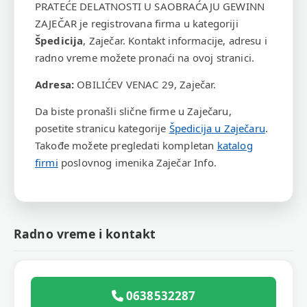
PRATEĆE DELATNOSTI U SAOBRAĆAJU GEWINN
ZAJEČAR je registrovana firma u kategoriji
Špedicija
, Zaječar. Kontakt informacije, adresu i
radno vreme možete pronaći na ovoj stranici.
Adresa:
OBILIĆEV VENAC 29, Zaječar.
Da biste pronašli slične firme u Zaječaru,
posetite stranicu kategorije
Špedicija u Zaječaru
.
Takođe možete pregledati kompletan
katalog
firmi
poslovnog imenika Zaječar Info.
Radno vreme i kontakt
0638532287