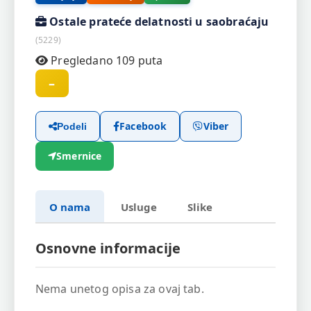
Ostale prateće delatnosti u saobraćaju
(5229)
Pregledano 109 puta
–
Facebook
Viber
Podeli
Smernice
O nama
Usluge
Slike
Osnovne informacije
Nema unetog opisa za ovaj tab.