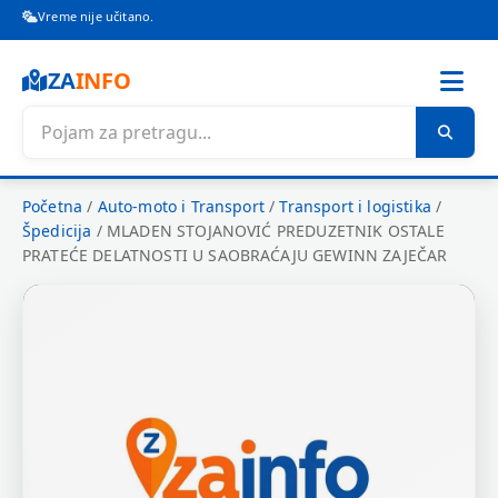
Vreme nije učitano.
ZA
INFO
Početna
/
Auto-moto i Transport
/
Transport i logistika
/
Špedicija
/
MLADEN STOJANOVIĆ PREDUZETNIK OSTALE
PRATEĆE DELATNOSTI U SAOBRAĆAJU GEWINN ZAJEČAR