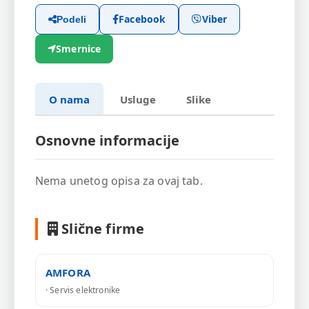
Facebook
Viber
Podeli
Smernice
O nama
Usluge
Slike
Osnovne informacije
Nema unetog opisa za ovaj tab.
Slične firme
AMFORA
· Servis elektronike