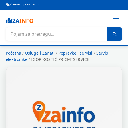
Vreme nije učitano.
ZA
INFO
Početna
/
Usluge i Zanati
/
Popravke i servisi
/
Servis
elektronike
/
IGOR KOSTIĆ PR CMTSERVICE