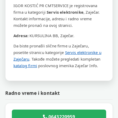
IGOR KOSTIĆ PR CMTSERVICE je registrovana
firma u kategoriji
Servis elektronike
, Zaječar.
Kontakt informacije, adresu i radno vreme
možete pronaći na ovoj stranici.
Adresa:
KURSULINA BB, Zaječar.
Da biste pronašli slične firme u Zaječaru,
posetite stranicu kategorije
Servis elektronike u
Zaječaru
. Takođe možete pregledati kompletan
katalog firmi
poslovnog imenika Zaječar Info.
Radno vreme i kontakt
0643220959