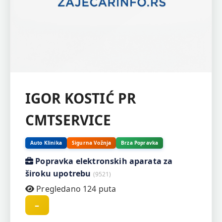
IGOR KOSTIĆ PR
CMTSERVICE
Auto Klinika
Sigurna Vožnja
Brza Popravka
Popravka elektronskih aparata za
široku upotrebu
(9521)
Pregledano 124 puta
–