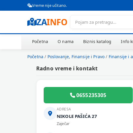
Vreme nije učitano.
ZA
INFO
Početna
O nama
Biznis katalog
Info 
Početna
/
Poslovanje, Finansije i Pravo
/
Finansije i 
Radno vreme i kontakt
0655235305
ADRESA
NIKOLE PAŠIĆA 27
Zaječar