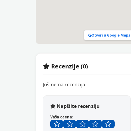
Otvori u Google Maps
Recenzije (0)
Još nema recenzija.
Napišite recenziju
Vaša ocena: