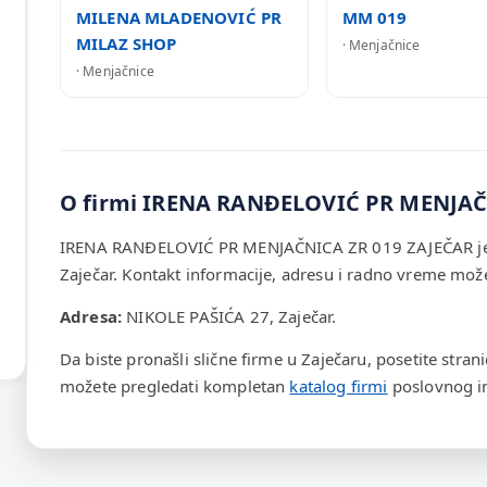
MILENA MLADENOVIĆ PR
MM 019
MILAZ SHOP
· Menjačnice
· Menjačnice
O firmi IRENA RANĐELOVIĆ PR MENJAČ
IRENA RANĐELOVIĆ PR MENJAČNICA ZR 019 ZAJEČAR je r
Zaječar. Kontakt informacije, adresu i radno vreme može
Adresa:
NIKOLE PAŠIĆA 27, Zaječar.
Da biste pronašli slične firme u Zaječaru, posetite stran
možete pregledati kompletan
katalog firmi
poslovnog im