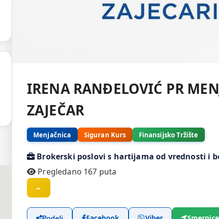
IRENA RANĐELOVIĆ PR MEN
ZAJEČAR
Menjačnica
Siguran Kurs
Finansijsko Tržište
Brokerski poslovi s hartijama od vrednosti 
Pregledano 167 puta
–
Facebook
Viber
Smernice
Podeli