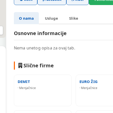
O nama
Usluge
Slike
Osnovne informacije
Nema unetog opisa za ovaj tab.
Slične firme
DEMIT
EURO ŽIG
· Menjačnice
· Menjačnice