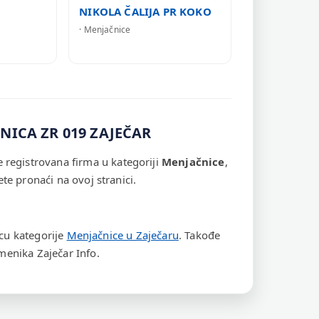
NIKOLA ČALIJA PR KOKO
· Menjačnice
NICA ZR 019 ZAJEČAR
egistrovana firma u kategoriji
Menjačnice
,
te pronaći na ovoj stranici.
icu kategorije
Menjačnice u Zaječaru
. Takođe
enika Zaječar Info.