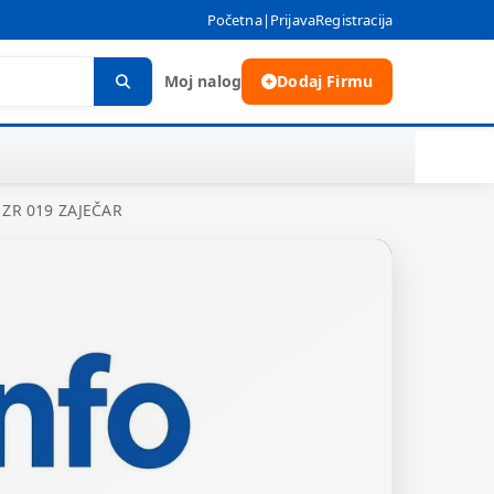
Početna
|
Prijava
Registracija
Moj nalog
Dodaj Firmu
ZR 019 ZAJEČAR