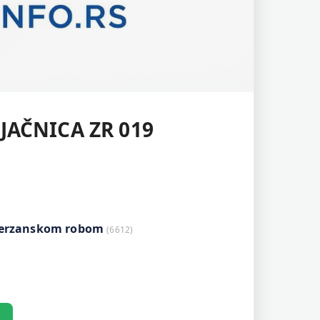
JAČNICA ZR 019
i berzanskom robom
(6612)