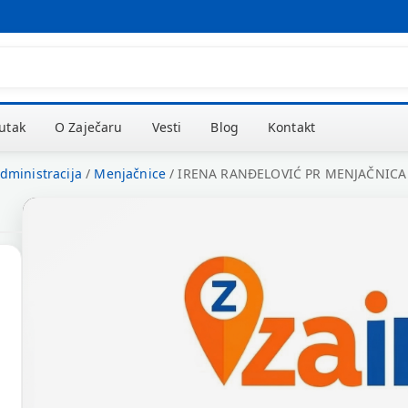
kutak
O Zaječaru
Vesti
Blog
Kontakt
administracija
/
Menjačnice
/
IRENA RANĐELOVIĆ PR MENJAČNICA 