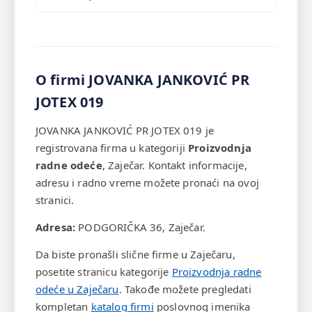
O firmi JOVANKA JANKOVIĆ PR
JOTEX 019
JOVANKA JANKOVIĆ PR JOTEX 019 je
registrovana firma u kategoriji
Proizvodnja
radne odeće
, Zaječar. Kontakt informacije,
adresu i radno vreme možete pronaći na ovoj
stranici.
Adresa:
PODGORIČKA 36, Zaječar.
Da biste pronašli slične firme u Zaječaru,
posetite stranicu kategorije
Proizvodnja radne
odeće u Zaječaru
. Takođe možete pregledati
kompletan
katalog firmi
poslovnog imenika