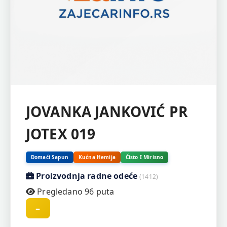
JOVANKA JANKOVIĆ PR
JOTEX 019
Domaći Sapun
Kućna Hemija
Čisto I Mirisno
Proizvodnja radne odeće
(1412)
Pregledano 96 puta
–