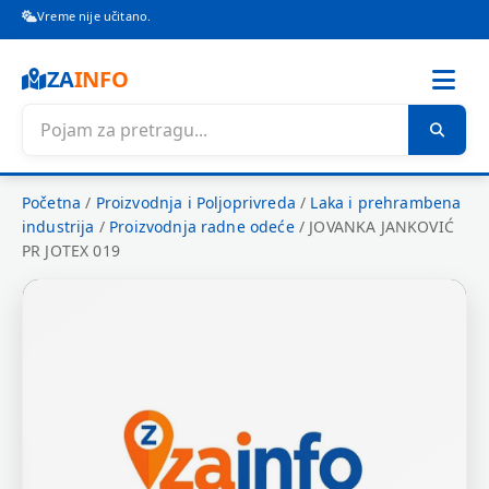
Vreme nije učitano.
ZA
INFO
Početna
/
Proizvodnja i Poljoprivreda
/
Laka i prehrambena
industrija
/
Proizvodnja radne odeće
/
JOVANKA JANKOVIĆ
PR JOTEX 019