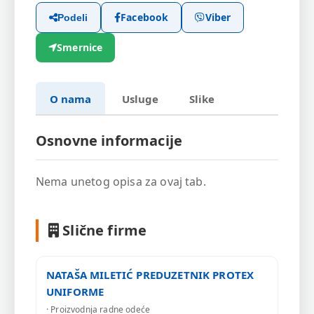
Facebook
Viber
Podeli
Smernice
O nama
Usluge
Slike
Osnovne informacije
Nema unetog opisa za ovaj tab.
Slične firme
NATAŠA MILETIĆ PREDUZETNIK PROTEX
UNIFORME
· Proizvodnja radne odeće