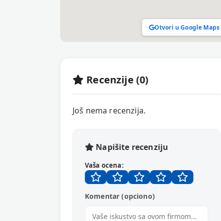
Otvori u Google Maps
Recenzije (0)
Još nema recenzija.
Napišite recenziju
Vaša ocena:
Komentar (opciono)