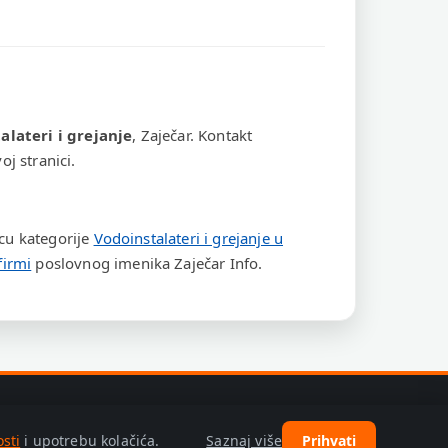
alateri i grejanje
, Zaječar. Kontakt
j stranici.
icu kategorije
Vodoinstalateri i grejanje u
firmi
poslovnog imenika Zaječar Info.
Saznaj više
osti
i upotrebu kolačića.
Prihvati