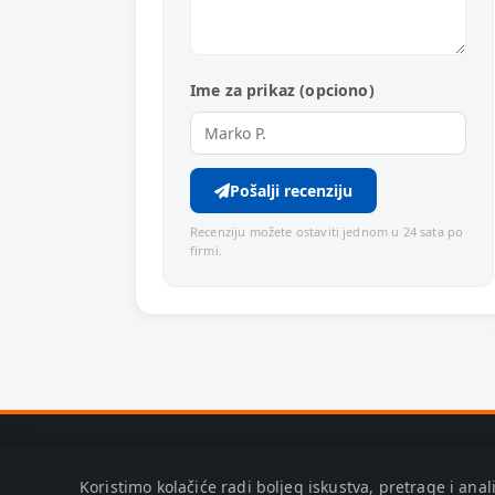
Ime za prikaz (opciono)
Pošalji recenziju
Recenziju možete ostaviti jednom u 24 sata po
firmi.
Koristimo kolačiće radi boljeg iskustva, pretrage i ana
© 2026 Zaječar Info. Adresa: Trg Oslobođenja bb, Zaječar.
P