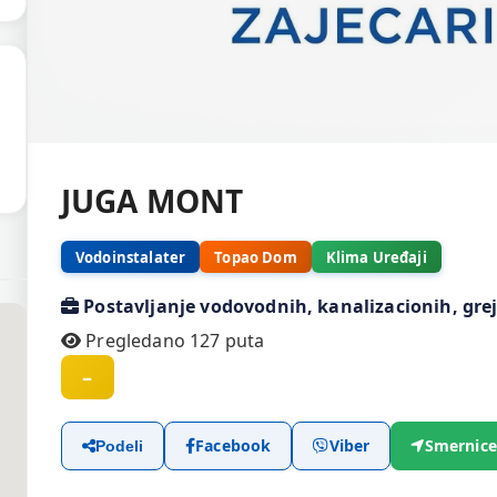
JUGA MONT
Vodoinstalater
Topao Dom
Klima Uređaji
Postavljanje vodovodnih, kanalizacionih, grej
Pregledano 127 puta
–
Facebook
Viber
Smernice
Podeli