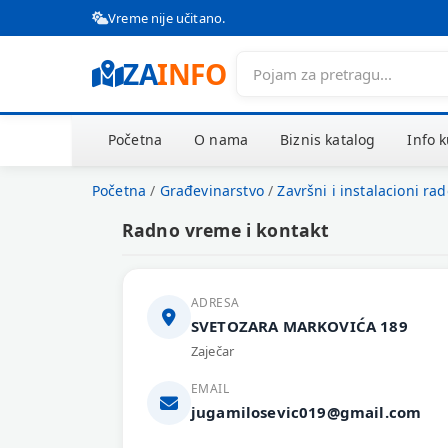
Vreme nije učitano.
ZA
INFO
Početna
O nama
Biznis katalog
Info 
Početna
/
Građevinarstvo
/
Završni i instalacioni rad
Radno vreme i kontakt
ADRESA
SVETOZARA MARKOVIĆA 189
Zaječar
EMAIL
jugamilosevic019@gmail.com