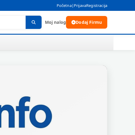
Početna
|
Prijava
Registracija
Moj nalog
Dodaj Firmu