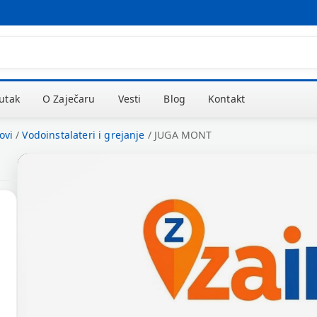
kutak
O Zaječaru
Vesti
Blog
Kontakt
ovi
/
Vodoinstalateri i grejanje
/
JUGA MONT