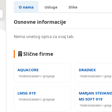
O nama
Usluge
Slike
Osnovne informacije
Nema unetog opisa za ovaj tab.
Slične firme
AQUACORE
DRAINEX
· Vodoinstalateri i grejanje
· Vodoinstalateri i grej
LMSG 019
MARJAN STEVANO
MS SOFT 019
· Vodoinstalateri i grejanje
· Vodoinstalateri i grej