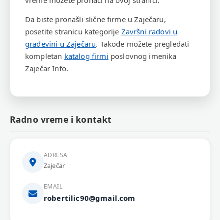
vreme možete pronaći na ovoj stranici.
Da biste pronašli slične firme u Zaječaru,
posetite stranicu kategorije
Završni radovi u
građevini u Zaječaru
. Takođe možete pregledati
kompletan
katalog firmi
poslovnog imenika
Zaječar Info.
Radno vreme i kontakt
ADRESA
Zaječar
EMAIL
robertilic90@gmail.com