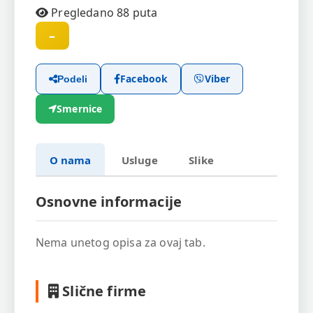
Pregledano 88 puta
–
Facebook
Viber
Podeli
Smernice
O nama
Usluge
Slike
Osnovne informacije
Nema unetog opisa za ovaj tab.
Slične firme