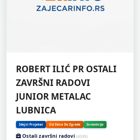
ROBERT ILIĆ PR OSTALI
ZAVRŠNI RADOVI
JUNIOR METALAC
LUBNICA
Idejni Projekat
Od Skice Do Zgrade
Investicije
Ostali završni radovi
(4339)