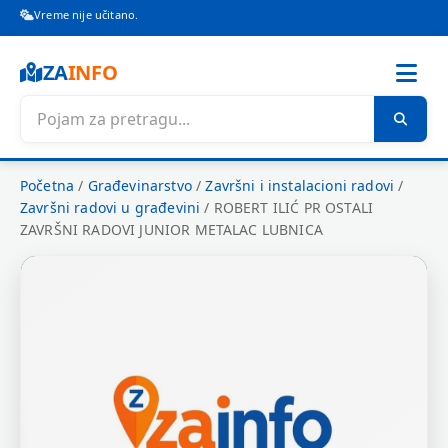
Vreme nije učitano.
ZA
INFO
Početna
/
Građevinarstvo
/
Završni i instalacioni radovi
/
Završni radovi u građevini
/
ROBERT ILIĆ PR OSTALI
ZAVRŠNI RADOVI JUNIOR METALAC LUBNICA