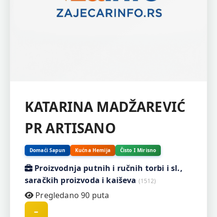
KATARINA MADŽAREVIĆ
PR ARTISANO
Domaći Sapun
Kućna Hemija
Čisto I Mirisno
Proizvodnja putnih i ručnih torbi i sl.,
saračkih proizvoda i kaiševa
(1512)
Pregledano 90 puta
–