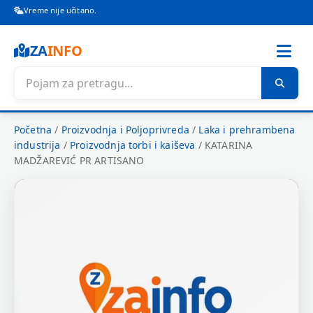
Vreme nije učitano.
ZA
INFO
Početna
/
Proizvodnja i Poljoprivreda
/
Laka i prehrambena
industrija
/
Proizvodnja torbi i kaiševa
/
KATARINA
MADŽAREVIĆ PR ARTISANO