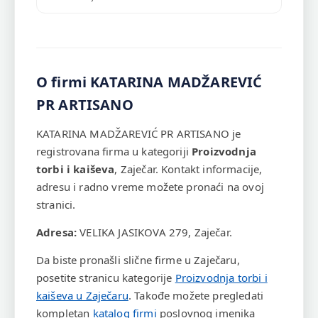
O firmi KATARINA MADŽAREVIĆ
PR ARTISANO
KATARINA MADŽAREVIĆ PR ARTISANO je
registrovana firma u kategoriji
Proizvodnja
torbi i kaiševa
, Zaječar. Kontakt informacije,
adresu i radno vreme možete pronaći na ovoj
stranici.
Adresa:
VELIKA JASIKOVA 279, Zaječar.
Da biste pronašli slične firme u Zaječaru,
posetite stranicu kategorije
Proizvodnja torbi i
kaiševa u Zaječaru
. Takođe možete pregledati
kompletan
katalog firmi
poslovnog imenika