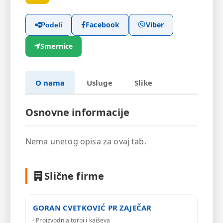
Facebook
Viber
Podeli
Smernice
O nama
Usluge
Slike
Osnovne informacije
Nema unetog opisa za ovaj tab.
Slične firme
GORAN CVETKOVIĆ PR ZAJEČAR
· Proizvodnja torbi i kaiševa