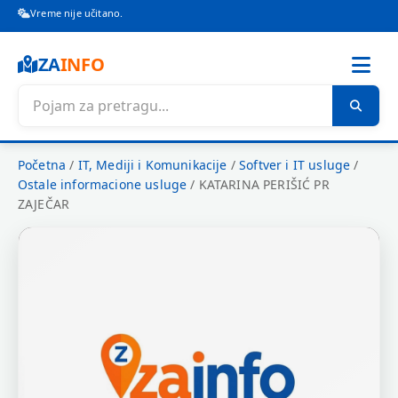
Vreme nije učitano.
ZA
INFO
Početna
/
IT, Mediji i Komunikacije
/
Softver i IT usluge
/
Ostale informacione usluge
/
KATARINA PERIŠIĆ PR
ZAJEČAR