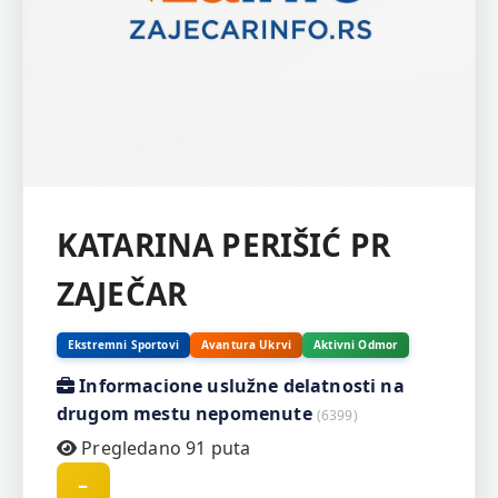
KATARINA PERIŠIĆ PR
ZAJEČAR
Ekstremni Sportovi
Avantura Ukrvi
Aktivni Odmor
Informacione uslužne delatnosti na
drugom mestu nepomenute
(6399)
Pregledano 91 puta
–