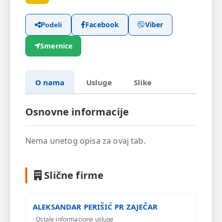
Facebook
Viber
Podeli
Smernice
O nama
Usluge
Slike
Osnovne informacije
Nema unetog opisa za ovaj tab.
Slične firme
ALEKSANDAR PERIŠIĆ PR ZAJEČAR
· Ostale informacione usluge