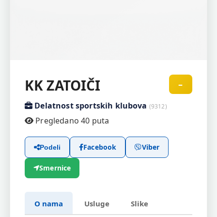
KK ZATOIČI
–
Delatnost sportskih klubova
(9312)
Pregledano 40 puta
Facebook
Viber
Podeli
Smernice
O nama
Usluge
Slike