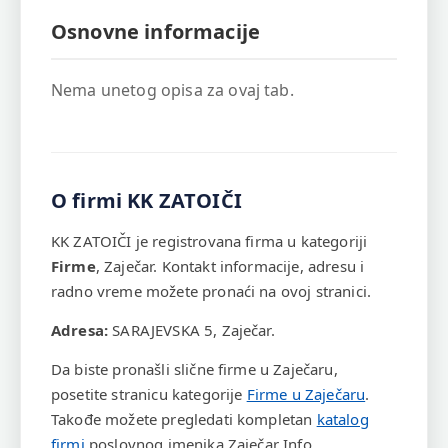
Osnovne informacije
Nema unetog opisa za ovaj tab.
O firmi KK ZATOIČI
KK ZATOIČI je registrovana firma u kategoriji
Firme
, Zaječar. Kontakt informacije, adresu i
radno vreme možete pronaći na ovoj stranici.
Adresa:
SARAJEVSKA 5, Zaječar.
Da biste pronašli slične firme u Zaječaru,
posetite stranicu kategorije
Firme u Zaječaru
.
Takođe možete pregledati kompletan
katalog
firmi
poslovnog imenika Zaječar Info.