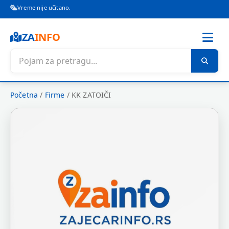
Vreme nije učitano.
ZA
INFO
Početna
/
Firme
/
KK ZATOIČI