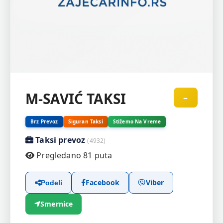
M-SAVIĆ TAKSI
–
Brz Prevoz
Siguran Taksi
Stižemo Na Vreme
Taksi prevoz
(4932)
Pregledano 81 puta
Facebook
Viber
Podeli
Smernice