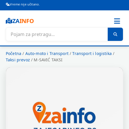
Vreme nije učitano.
ZA
INFO
Početna
/
Auto-moto i Transport
/
Transport i logistika
/
Taksi prevoz
/
M-SAVIĆ TAKSI