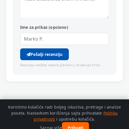
Ime za prikaz (opciono)
Pošalji recenziju
Recenziju možete ostaviti jednom u 24 sata po firmi.
Koristimo kolačiće radi boljeg iskustva, pretrage i analize
poseta. Nastavkom korišćenja sajta prihvatate
Politiku
privatnosti
i upotrebu kolačića.
© 2026 Zaječar Info. Adresa: Trg Oslobođenja bb, Zaječar.
Politika
Saznaj više
Prihvati
privatnosti