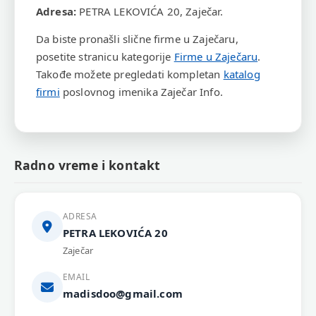
Adresa:
PETRA LEKOVIĆA 20, Zaječar.
Da biste pronašli slične firme u Zaječaru,
posetite stranicu kategorije
Firme u Zaječaru
.
Takođe možete pregledati kompletan
katalog
firmi
poslovnog imenika Zaječar Info.
Radno vreme i kontakt
ADRESA
PETRA LEKOVIĆA 20
Zaječar
EMAIL
madisdoo@gmail.com