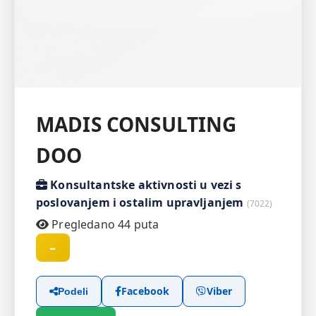
MADIS CONSULTING
DOO
Konsultantske aktivnosti u vezi s
poslovanjem i ostalim upravljanjem
(7022)
Pregledano 44 puta
–
Facebook
Viber
Podeli