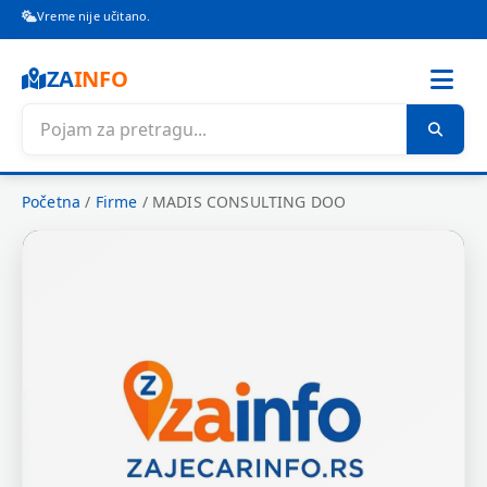
Vreme nije učitano.
ZA
INFO
Početna
/
Firme
/
MADIS CONSULTING DOO