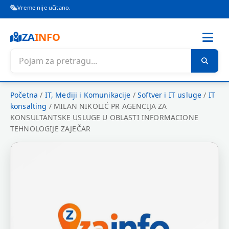
Vreme nije učitano.
ZA
INFO
Početna
/
IT, Mediji i Komunikacije
/
Softver i IT usluge
/
IT
konsalting
/
MILAN NIKOLIĆ PR AGENCIJA ZA
KONSULTANTSKE USLUGE U OBLASTI INFORMACIONE
TEHNOLOGIJE ZAJEČAR