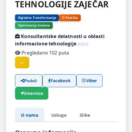
TEHNOLOGIJE ZAJEČAR
Digitalna Transformacija
IT Podrška
Optimizacija Sistema
Konsultantske delatnosti u oblasti
informacione tehnologije
(6202)
Pregledano 102 puta
–
Facebook
Viber
Podeli
Smernice
O nama
Usluge
Slike