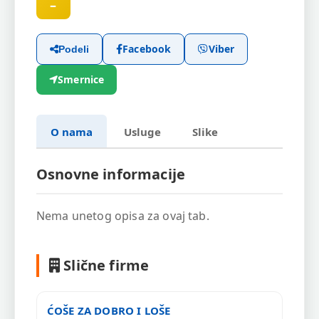
–
Facebook
Viber
Podeli
Smernice
O nama
Usluge
Slike
Osnovne informacije
Nema unetog opisa za ovaj tab.
Slične firme
ĆOŠE ZA DOBRO I LOŠE