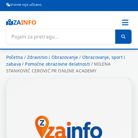
Vreme nije učitano.
ZA
INFO
Početna
/
Zdravstvo i Obrazovanje
/
Obrazovanje, sport i
zabava
/
Pomoćne obrazovne delatnosti
/
MILENA
STANKOVIĆ CEROVIĆ PR ONLINE ACADEMY