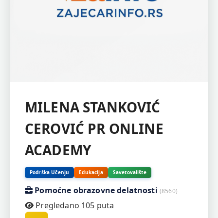
MILENA STANKOVIĆ
CEROVIĆ PR ONLINE
ACADEMY
Podrška Učenju
Edukacija
Savetovalište
Pomoćne obrazovne delatnosti
(8560)
Pregledano 105 puta