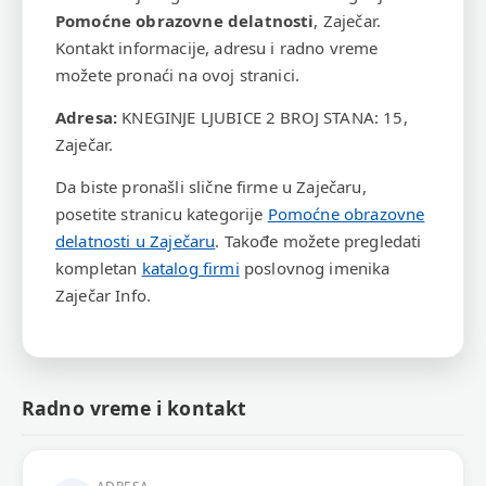
Pomoćne obrazovne delatnosti
, Zaječar.
Kontakt informacije, adresu i radno vreme
možete pronaći na ovoj stranici.
Adresa:
KNEGINJE LJUBICE 2 BROJ STANA: 15,
Zaječar.
Da biste pronašli slične firme u Zaječaru,
posetite stranicu kategorije
Pomoćne obrazovne
delatnosti u Zaječaru
. Takođe možete pregledati
kompletan
katalog firmi
poslovnog imenika
Zaječar Info.
Radno vreme i kontakt