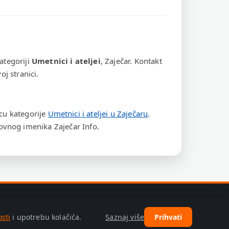
ategoriji
Umetnici i ateljei
, Zaječar. Kontakt
j stranici.
icu kategorije
Umetnici i ateljei u Zaječaru
.
vnog imenika Zaječar Info.
Saznaj više
osti
i upotrebu kolačića.
Prihvati