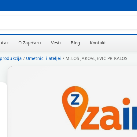
kutak
O Zaječaru
Vesti
Blog
Kontakt
 produkcija
/
Umetnici i ateljei
/
MILOŠ JAKOVLJEVIĆ PR KALOS