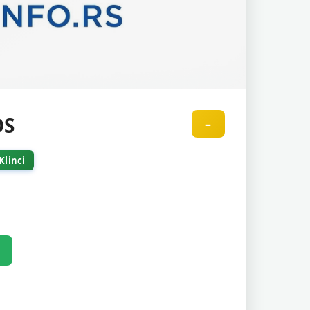
OS
–
Klinci