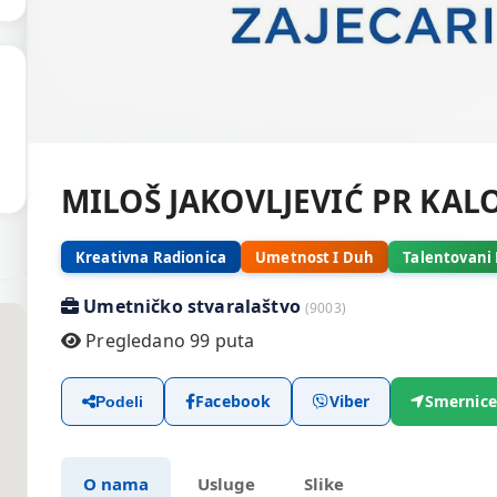
MILOŠ JAKOVLJEVIĆ PR KAL
Kreativna Radionica
Umetnost I Duh
Talentovani 
Umetničko stvaralaštvo
(9003)
Pregledano 99 puta
Facebook
Viber
Smernice
Podeli
O nama
Usluge
Slike