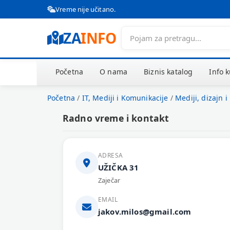
Vreme nije učitano.
ZA
INFO
Početna
O nama
Biznis katalog
Info 
Početna
/
IT, Mediji i Komunikacije
/
Mediji, dizajn i
Radno vreme i kontakt
ADRESA
UŽIČKA 31
Zaječar
EMAIL
jakov.milos@gmail.com