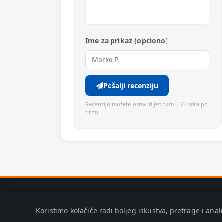
Ime za prikaz (opciono)
Pošalji recenziju
Recenziju možete ostaviti jednom u 24 sata po
firmi.
Koristimo kolačiće radi boljeg iskustva, pretrage i ana
© 2026 Zaječar Info. Adresa: Trg Oslobođenja bb, Zaječar.
P