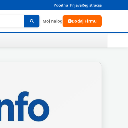
Početna
|
Prijava
Registracija
Moj nalog
Dodaj Firmu