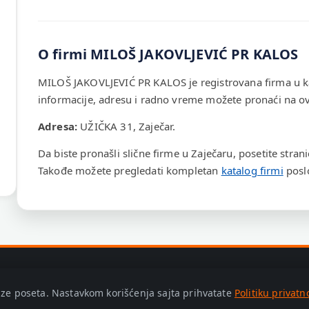
O firmi MILOŠ JAKOVLJEVIĆ PR KALOS
MILOŠ JAKOVLJEVIĆ PR KALOS je registrovana firma u k
informacije, adresu i radno vreme možete pronaći na ovo
Adresa:
UŽIČKA 31, Zaječar.
Da biste pronašli slične firme u Zaječaru, posetite stran
Takođe možete pregledati kompletan
katalog firmi
poslo
lize poseta. Nastavkom korišćenja sajta prihvatate
Politiku privatn
olitika privatnosti