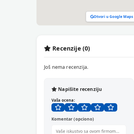
Otvori u Google Maps
Recenzije (0)
Još nema recenzija.
Napišite recenziju
Vaša ocena:
Komentar (opciono)