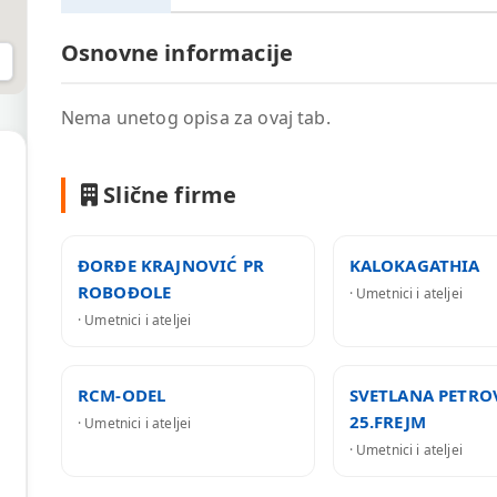
Osnovne informacije
Nema unetog opisa za ovaj tab.
Slične firme
ĐORĐE KRAJNOVIĆ PR
KALOKAGATHIA
ROBOĐOLE
· Umetnici i ateljei
· Umetnici i ateljei
RCM-ODEL
SVETLANA PETRO
25.FREJM
· Umetnici i ateljei
· Umetnici i ateljei