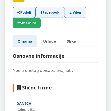
Facebook
Viber
Podeli
Smernice
O nama
Usluge
Slike
Osnovne informacije
Nema unetog opisa za ovaj tab.
Slične firme
DANICA
· Odmarališta