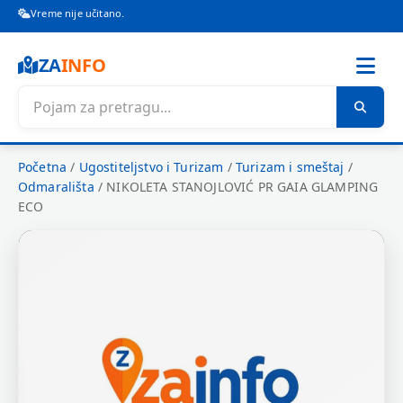
Vreme nije učitano.
ZA
INFO
Početna
/
Ugostiteljstvo i Turizam
/
Turizam i smeštaj
/
Odmarališta
/
NIKOLETA STANOJLOVIĆ PR GAIA GLAMPING
ECO