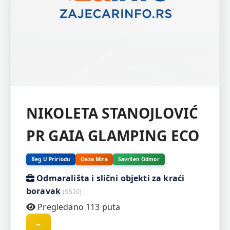
NIKOLETA STANOJLOVIĆ
PR GAIA GLAMPING ECO
Beg U Pririodu
Oaza Mira
Savršen Odmor
Odmarališta i slični objekti za kraći
boravak
(5520)
Pregledano 113 puta
–