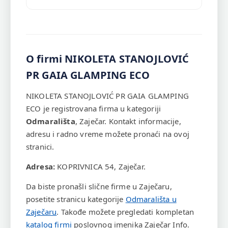
O firmi NIKOLETA STANOJLOVIĆ
PR GAIA GLAMPING ECO
NIKOLETA STANOJLOVIĆ PR GAIA GLAMPING
ECO je registrovana firma u kategoriji
Odmarališta
, Zaječar. Kontakt informacije,
adresu i radno vreme možete pronaći na ovoj
stranici.
Adresa:
KOPRIVNICA 54, Zaječar.
Da biste pronašli slične firme u Zaječaru,
posetite stranicu kategorije
Odmarališta u
Zaječaru
. Takođe možete pregledati kompletan
katalog firmi
poslovnog imenika Zaječar Info.