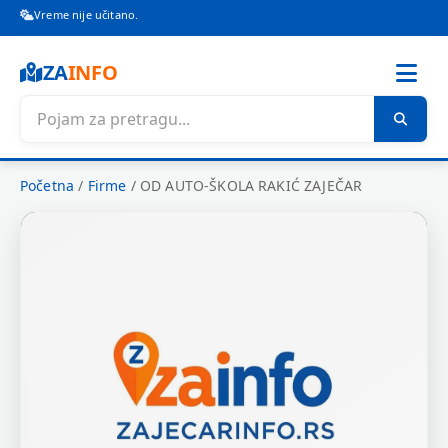
Vreme nije učitano.
ZA
INFO
Početna
/
Firme
/
OD AUTO-ŠKOLA RAKIĆ ZAJEČAR