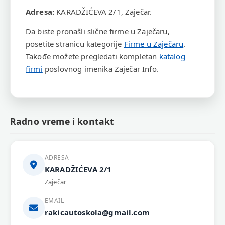
Adresa:
KARADŽIĆEVA 2/1, Zaječar.
Da biste pronašli slične firme u Zaječaru,
posetite stranicu kategorije
Firme u Zaječaru
.
Takođe možete pregledati kompletan
katalog
firmi
poslovnog imenika Zaječar Info.
Radno vreme i kontakt
ADRESA
KARADŽIĆEVA 2/1
Zaječar
EMAIL
rakicautoskola@gmail.com