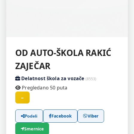
OD AUTO-ŠKOLA RAKIĆ
ZAJEČAR
Delatnost škola za vozače
(8553)
Pregledano 50 puta
–
Facebook
Viber
Podeli
Smernice