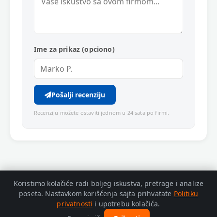
Ime za prikaz (opciono)
Pošalji recenziju
Recenziju možete ostaviti jednom u 24 sata po firmi.
Koristimo kolačiće radi boljeg iskustva, pretrage i analize
poseta. Nastavkom korišćenja sajta prihvatate
Politiku
privatnosti
i upotrebu kolačića.
© 2026 Zaječar Info. Adresa: Trg Oslobođenja bb, Zaječar.
Politika