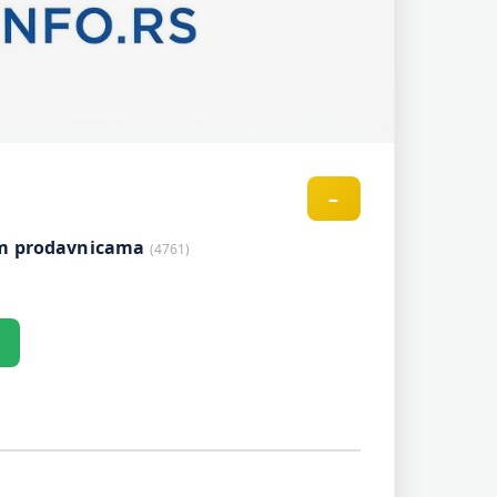
–
nim prodavnicama
(4761)