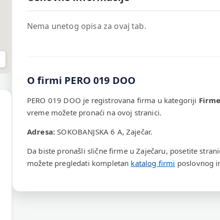
Nema unetog opisa za ovaj tab.
O firmi PERO 019 DOO
PERO 019 DOO je registrovana firma u kategoriji
Firm
vreme možete pronaći na ovoj stranici.
Adresa:
SOKOBANJSKA 6 A, Zaječar.
Da biste pronašli slične firme u Zaječaru, posetite stran
možete pregledati kompletan
katalog firmi
poslovnog im