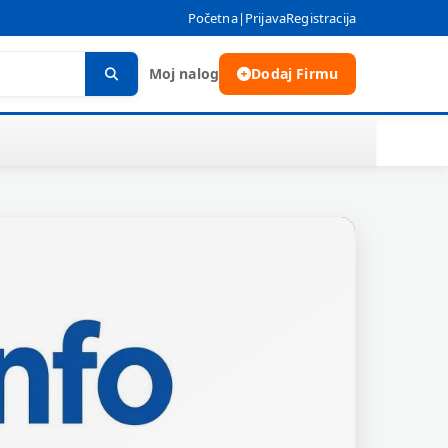
Početna
|
Prijava
Registracija
Moj nalog
Dodaj Firmu