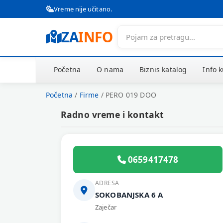
Vreme nije učitano.
ZA
INFO
Početna
O nama
Biznis katalog
Info 
Početna
/
Firme
/
PERO 019 DOO
Radno vreme i kontakt
0659417478
ADRESA
SOKOBANJSKA 6 A
Zaječar