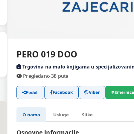
PERO 019 DOO
Trgovina na malo knjigama u specijalizova
Pregledano 38 puta
Facebook
Viber
Smernice
Podeli
O nama
Usluge
Slike
Osnovne informacije