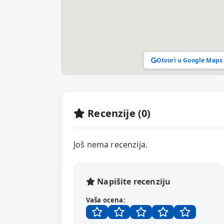
Otvori u Google Maps
Recenzije (0)
Još nema recenzija.
Napišite recenziju
Vaša ocena: