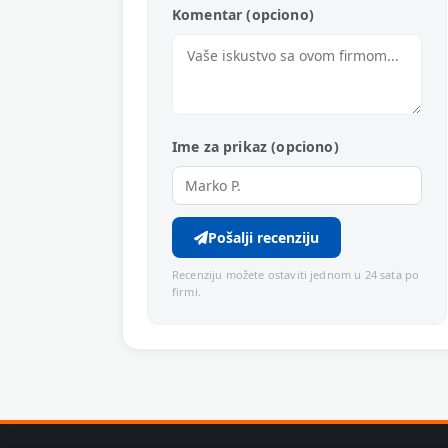
Komentar (opciono)
Ime za prikaz (opciono)
Pošalji recenziju
Recenziju možete ostaviti jednom u 24 sata po
firmi.