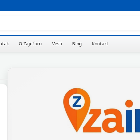
kutak
O Zaječaru
Vesti
Blog
Kontakt