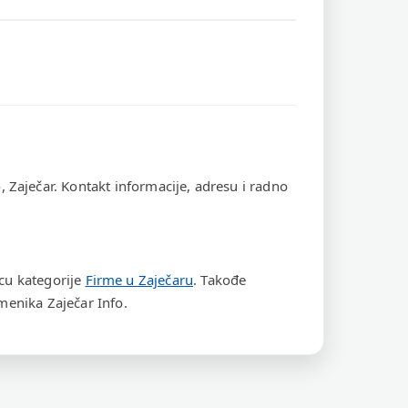
e
, Zaječar. Kontakt informacije, adresu i radno
icu kategorije
Firme u Zaječaru
. Takođe
enika Zaječar Info.