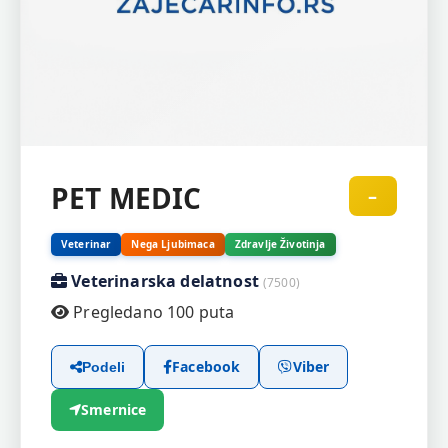
PET MEDIC
–
Veterinar
Nega Ljubimaca
Zdravlje Životinja
Veterinarska delatnost
(7500)
Pregledano 100 puta
Facebook
Viber
Podeli
Smernice