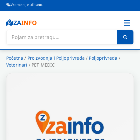
Vreme nije učitano.
ZA
INFO
Početna
/
Proizvodnja i Poljoprivreda
/
Poljoprivreda
/
Veterinari
/
PET MEDIC