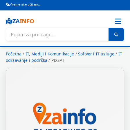
Vreme nije učitano.
ZA
INFO
Početna
/
IT, Mediji i Komunikacije
/
Softver i IT usluge
/
IT
održavanje i podrška
/
PIXSAT