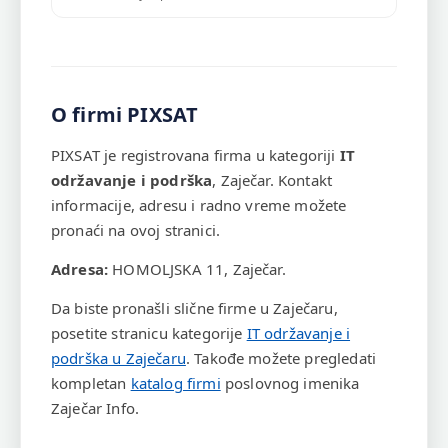
O firmi PIXSAT
PIXSAT je registrovana firma u kategoriji
IT
održavanje i podrška
, Zaječar. Kontakt
informacije, adresu i radno vreme možete
pronaći na ovoj stranici.
Adresa:
HOMOLJSKA 11, Zaječar.
Da biste pronašli slične firme u Zaječaru,
posetite stranicu kategorije
IT održavanje i
podrška u Zaječaru
. Takođe možete pregledati
kompletan
katalog firmi
poslovnog imenika
Zaječar Info.