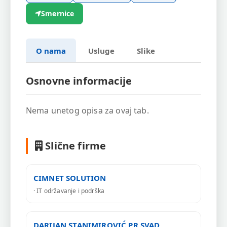
Smernice
O nama
Usluge
Slike
Osnovne informacije
Nema unetog opisa za ovaj tab.
Slične firme
CIMNET SOLUTION
· IT održavanje i podrška
DARIJAN STANIMIROVIĆ PR SVAD