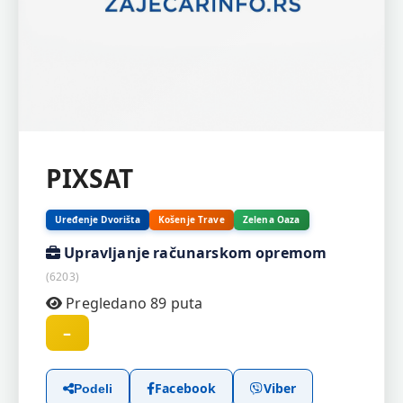
PIXSAT
Uređenje Dvorišta
Košenje Trave
Zelena Oaza
Upravljanje računarskom opremom
(6203)
Pregledano 89 puta
–
Facebook
Viber
Podeli