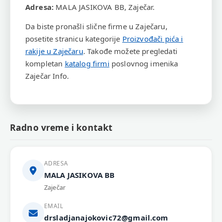
Adresa:
MALA JASIKOVA BB, Zaječar.
Da biste pronašli slične firme u Zaječaru,
posetite stranicu kategorije
Proizvođači pića i
rakije u Zaječaru
. Takođe možete pregledati
kompletan
katalog firmi
poslovnog imenika
Zaječar Info.
Radno vreme i kontakt
ADRESA
MALA JASIKOVA BB
Zaječar
EMAIL
drsladjanajokovic72@gmail.com