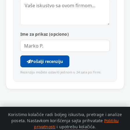
Ime za prikaz (opciono)
Pošalji recenziju
Recenziju možete ostaviti jednom u 24 sata po firmi.
Koristimo kolačiće radi boljeg iskustva, pretrage i analize
poseta. Nastavkom korišćenja sajta prihvatate
Politiku
privatnosti
i upotrebu kolačića.