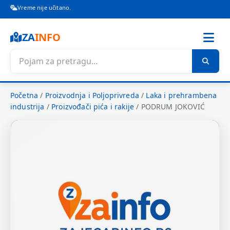
Vreme nije učitano.
ZA
INFO
Početna
/
Proizvodnja i Poljoprivreda
/
Laka i prehrambena
industrija
/
Proizvođači pića i rakije
/
PODRUM JOKOVIĆ