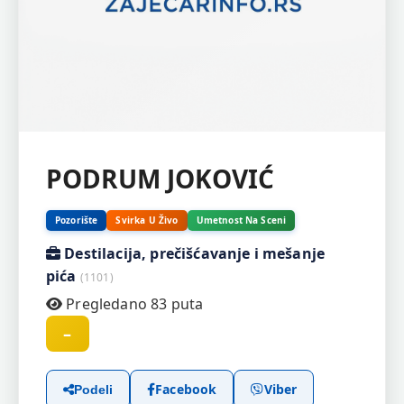
PODRUM JOKOVIĆ
Pozorište
Svirka U Živo
Umetnost Na Sceni
Destilacija, prečišćavanje i mešanje
pića
(1101)
Pregledano 83 puta
–
Facebook
Viber
Podeli