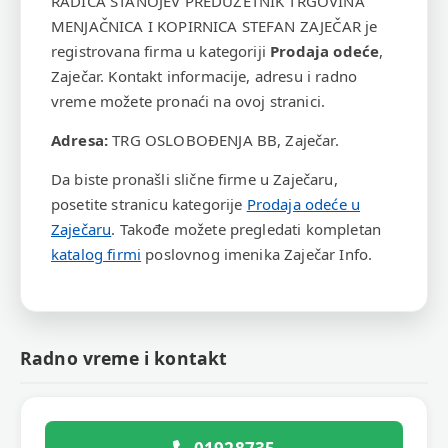
RADICA STANOJEV PREDUZETNIK TRGOVINA
MENJAČNICA I KOPIRNICA STEFAN ZAJEČAR je
registrovana firma u kategoriji
Prodaja odeće
,
Zaječar. Kontakt informacije, adresu i radno
vreme možete pronaći na ovoj stranici.
Adresa:
TRG OSLOBOĐENJA BB, Zaječar.
Da biste pronašli slične firme u Zaječaru,
posetite stranicu kategorije
Prodaja odeće u
Zaječaru
. Takođe možete pregledati kompletan
katalog firmi
poslovnog imenika Zaječar Info.
Radno vreme i kontakt