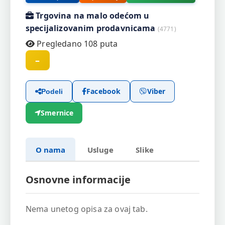
Trgovina na malo odećom u
specijalizovanim prodavnicama
(4771)
Pregledano 108 puta
–
Facebook
Viber
Podeli
Smernice
O nama
Usluge
Slike
Osnovne informacije
Nema unetog opisa za ovaj tab.