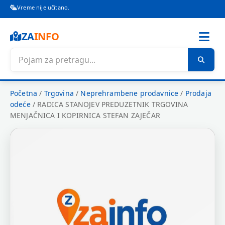
Vreme nije učitano.
ZA
INFO
Početna
/
Trgovina
/
Neprehrambene prodavnice
/
Prodaja
odeće
/
RADICA STANOJEV PREDUZETNIK TRGOVINA
MENJAČNICA I KOPIRNICA STEFAN ZAJEČAR