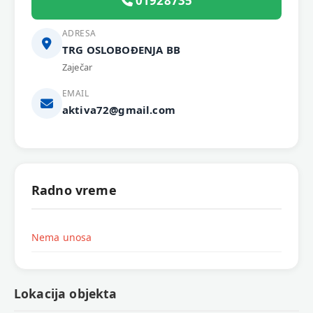
01928735
ADRESA
TRG OSLOBOĐENJA BB
Zaječar
EMAIL
aktiva72@gmail.com
Radno vreme
Nema unosa
Lokacija objekta