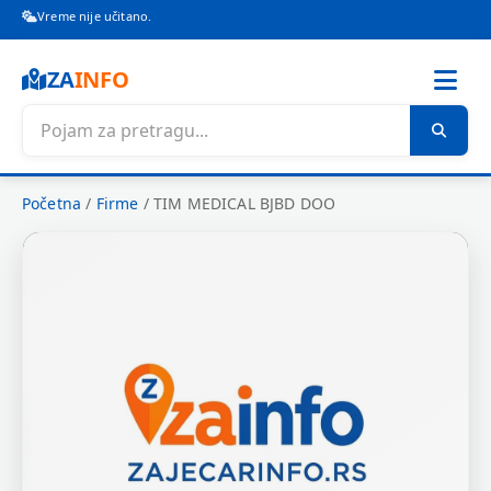
Vreme nije učitano.
ZA
INFO
Početna
/
Firme
/
TIM MEDICAL BJBD DOO