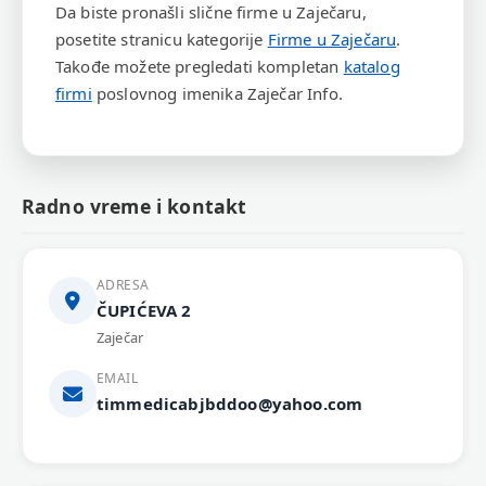
Da biste pronašli slične firme u Zaječaru,
posetite stranicu kategorije
Firme u Zaječaru
.
Takođe možete pregledati kompletan
katalog
firmi
poslovnog imenika Zaječar Info.
Radno vreme i kontakt
ADRESA
ČUPIĆEVA 2
Zaječar
EMAIL
timmedicabjbddoo@yahoo.com