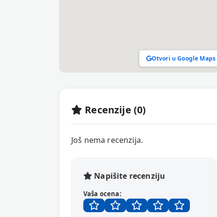
Otvori u Google Maps
Recenzije (0)
Još nema recenzija.
Napišite recenziju
Vaša ocena: