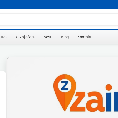
kutak
O Zaječaru
Vesti
Blog
Kontakt