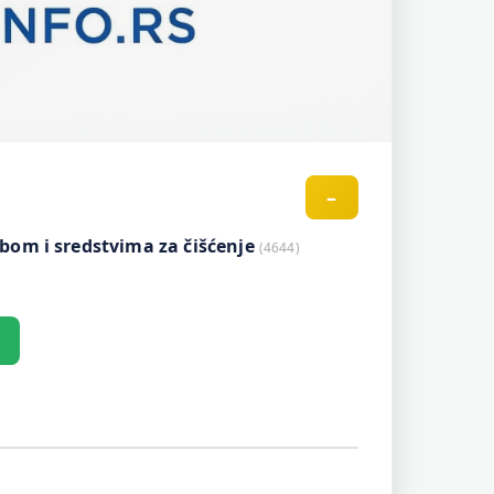
–
bom i sredstvima za čišćenje
(4644)