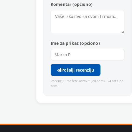
Komentar (opciono)
Ime za prikaz (opciono)
Pošalji recenziju
Recenziju možete ostaviti jednom u 24 sata po
firmi.