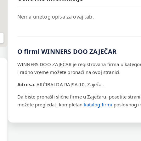
Nema unetog opisa za ovaj tab.
O firmi WINNERS DOO ZAJEČAR
WINNERS DOO ZAJEČAR je registrovana firma u kategor
i radno vreme možete pronaći na ovoj stranici.
Adresa:
ARČIBALDA RAJSA 10, Zaječar.
Da biste pronašli slične firme u Zaječaru, posetite stran
možete pregledati kompletan
katalog firmi
poslovnog im