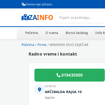
Vreme nije učitano.
ZA
INFO
Početna
O nama
Biznis katalog
Info 
Početna
/
Firme
/
WINNERS DOO ZAJEČAR
Radno vreme i kontakt
019435000
ADRESA
ARČIBALDA RAJSA 10
Zaječar