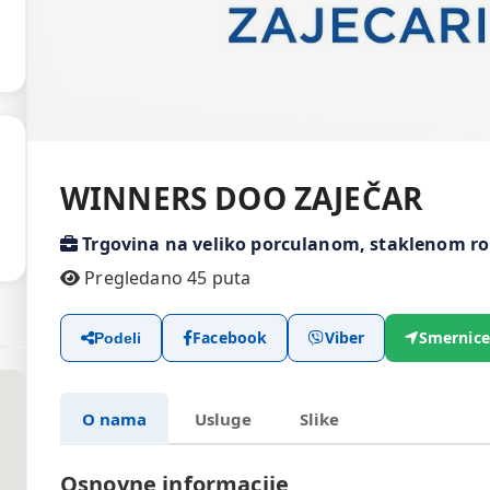
WINNERS DOO ZAJEČAR
Trgovina na veliko porculanom, staklenom ro
Pregledano 45 puta
Facebook
Viber
Smernice
Podeli
O nama
Usluge
Slike
Osnovne informacije