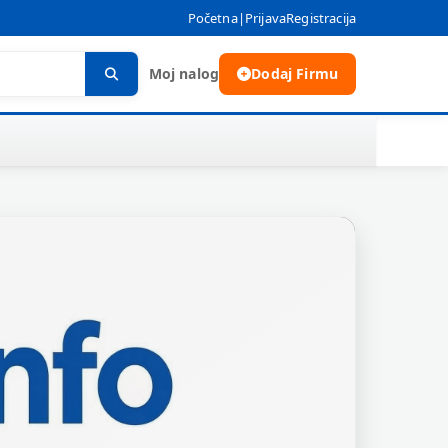
Početna
|
Prijava
Registracija
Moj nalog
Dodaj Firmu