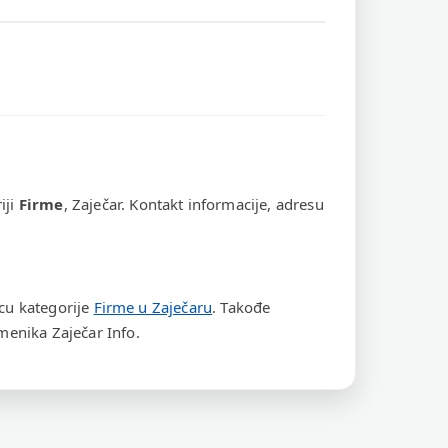
iji
Firme
, Zaječar. Kontakt informacije, adresu
icu kategorije
Firme u Zaječaru
. Takođe
enika Zaječar Info.