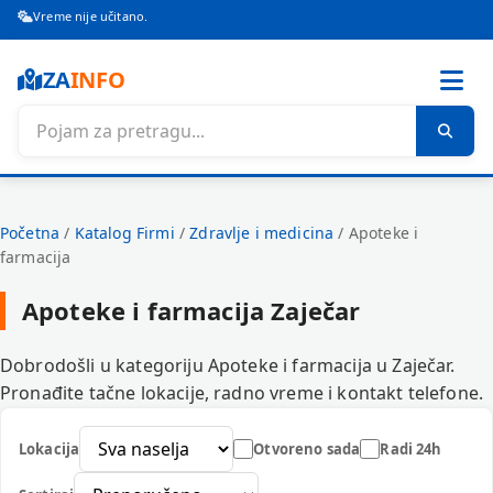
Vreme nije učitano.
ZA
INFO
Početna
/
Katalog Firmi
/
Zdravlje i medicina
/
Apoteke i
farmacija
Apoteke i farmacija Zaječar
Dobrodošli u kategoriju Apoteke i farmacija u Zaječar.
Pronađite tačne lokacije, radno vreme i kontakt telefone.
Lokacija
Otvoreno sada
Radi 24h