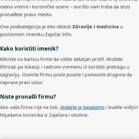
radno vreme i korisničke ocene – sve što vam treba da brzo
pronađete pravo mesto.
Ova podkategorija je deo oblasti
Zdravlje i medicina
u
poslovnom imeniku Zaječar Info.
Kako koristiti imenik?
Kliknite na karticu firme da vidite detaljan profil. Možete
filtrirati po lokaciji i radnom vremenu ili koristiti pretragu u
zaglavlju. Ocenite firmu posle posete i pomozite drugima da
naprave pravi izbor.
Niste pronašli firmu?
Ako vaša firma nije na listi,
dodajte je besplatno
i budite vidljivi
hiljadama korisnika iz Zaječara i okoline.