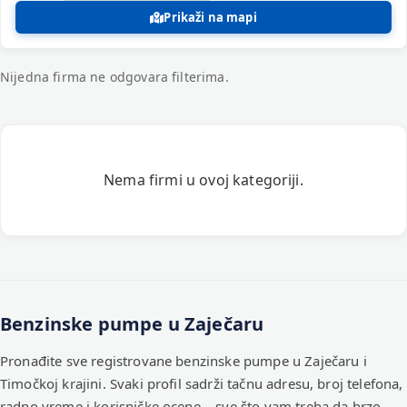
Prikaži na mapi
Nijedna firma ne odgovara filterima.
Registrovane firme – Benzinske pum
Nema firmi u ovoj kategoriji.
Benzinske pumpe u Zaječaru
Pronađite sve registrovane benzinske pumpe u Zaječaru i
Timočkoj krajini. Svaki profil sadrži tačnu adresu, broj telefona,
radno vreme i korisničke ocene – sve što vam treba da brzo