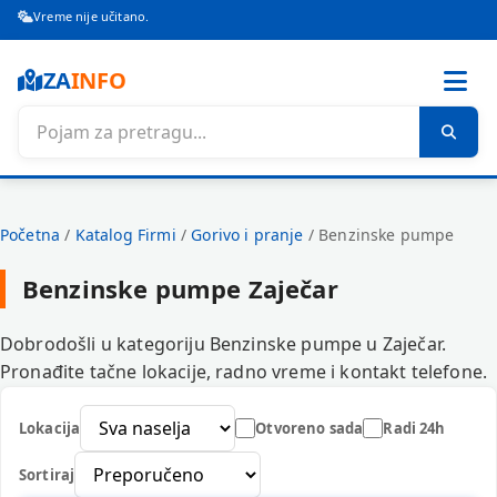
Vreme nije učitano.
ZA
INFO
Početna
/
Katalog Firmi
/
Gorivo i pranje
/
Benzinske pumpe
Benzinske pumpe Zaječar
Dobrodošli u kategoriju Benzinske pumpe u Zaječar.
Pronađite tačne lokacije, radno vreme i kontakt telefone.
Lokacija
Otvoreno sada
Radi 24h
Sortiraj