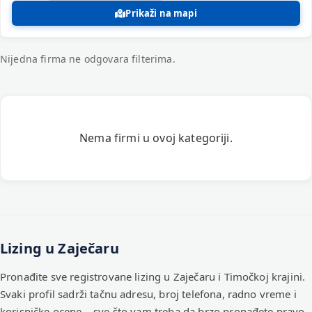
Prikaži na mapi
Nijedna firma ne odgovara filterima.
Registrovane firme – Lizing
Nema firmi u ovoj kategoriji.
Lizing u Zaječaru
Pronađite sve registrovane lizing u Zaječaru i Timočkoj krajini.
Svaki profil sadrži tačnu adresu, broj telefona, radno vreme i
korisničke ocene – sve što vam treba da brzo pronađete pravo