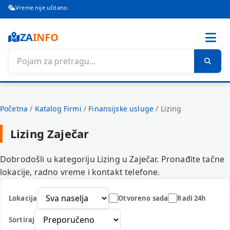
Vreme nije učitano.
ZA
INFO
Početna
/
Katalog Firmi
/
Finansijske usluge
/
Lizing
Lizing Zaječar
Dobrodošli u kategoriju Lizing u Zaječar. Pronađite tačne
lokacije, radno vreme i kontakt telefone.
Lokacija
Otvoreno sada
Radi 24h
Sortiraj