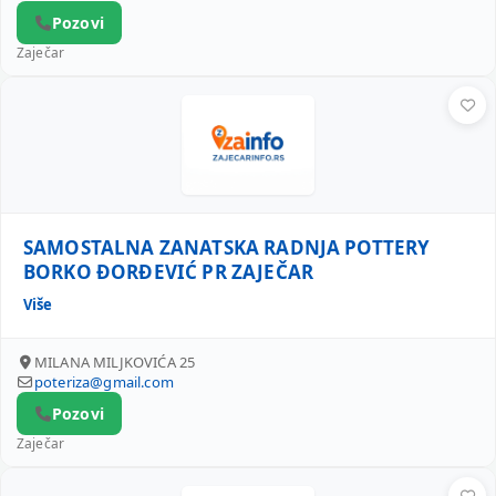
Pozovi
Zaječar
SAMOSTALNA ZANATSKA RADNJA POTTERY BORKO ĐORĐEV
SAMOSTALNA ZANATSKA RADNJA POTTERY
BORKO ĐORĐEVIĆ PR ZAJEČAR
Više
MILANA MILJKOVIĆA 25
poteriza@gmail.com
Pozovi
Zaječar
UNIVERSAL METAL PROCESSING 019