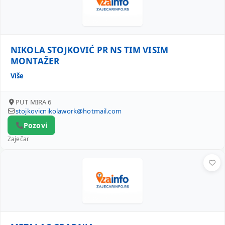
NIKOLA STOJKOVIĆ PR NS TIM VISIM
MONTAŽER
Više
PUT MIRA 6
stojkovicnikolawork@hotmail.com
Pozovi
Zaječar
METALAC GRADNJA