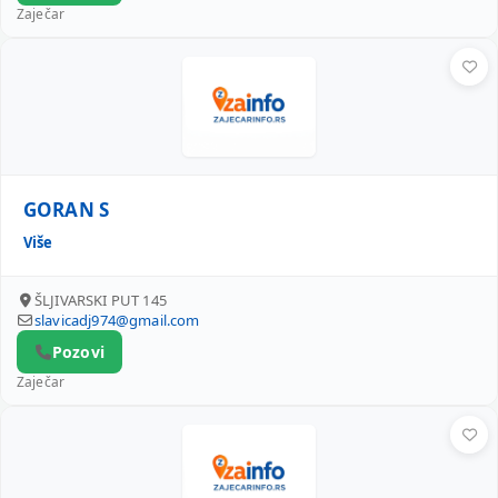
Zaječar
GORAN S
GORAN S
Više
ŠLJIVARSKI PUT 145
slavicadj974@gmail.com
Pozovi
Zaječar
SZTKR OPTIKA ACA ZAJEČAR