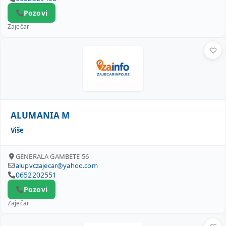
Pozovi
Zaječar
ALUMANIA M
ALUMANIA M
Više
GENERALA GAMBETE 56
alupvczajecar@yahoo.com
0652202551
Pozovi
Zaječar
MILICA KOSTIĆ PR MIVEKO