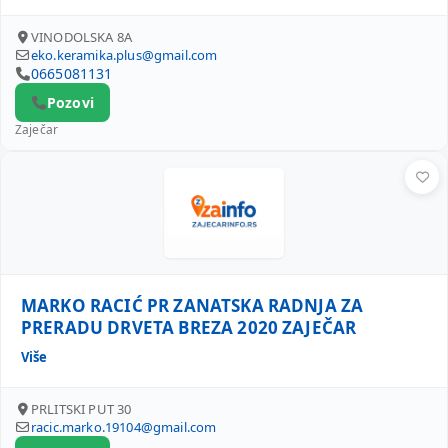
VINODOLSKA 8A
eko.keramika.plus@gmail.com
0665081131
Pozovi
Zaječar
MARKO RACIĆ PR ZANATSKA RADNJA ZA PRERADU DRVETA 
MARKO RACIĆ PR ZANATSKA RADNJA ZA
PRERADU DRVETA BREZA 2020 ZAJEČAR
Više
PRLITSKI PUT 30
racic.marko.19104@gmail.com