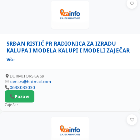
SRĐAN RISTIĆ PR RADIONICA ZA IZRADU
KALUPA I MODELA KALUPI I MODELI ZAJEČAR
Više
DURMITORSKA 69
cami.rs@hotmail.com
0638033030
Pozovi
Zaječar
SZR BRAVAR ZAJEČAR