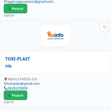
agencijajovanovic@gmail.com
Pozovi
Zaječar
TOKI-PLAST
TOKI-PLAST
Više
NIKOLE PAŠIĆA 219
tokiplast@gmail.com
0628229000
Pozovi
Zaječar
SRĐAN RISTIĆ PR RADIONICA ZA IZRADU KALUPA I MODEL