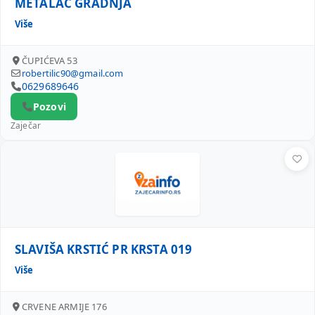
METALAC GRADNJA
Više
ČUPIĆEVA 53
robertilic90@gmail.com
0629689646
Pozovi
Zaječar
SLAVIŠA KRSTIĆ PR KRSTA 019
SLAVIŠA KRSTIĆ PR KRSTA 019
Više
CRVENE ARMIJE 176