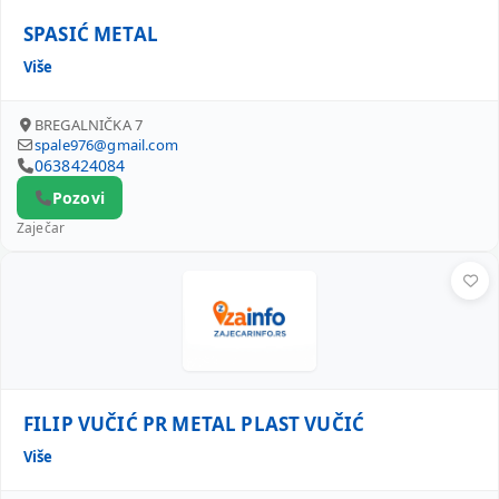
SPASIĆ METAL
Više
BREGALNIČKA 7
spale976@gmail.com
0638424084
Pozovi
Zaječar
FILIP VUČIĆ PR METAL PLAST VUČIĆ
FILIP VUČIĆ PR METAL PLAST VUČIĆ
Više