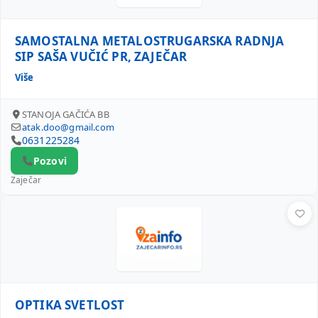
SAMOSTALNA METALOSTRUGARSKA RADNJA
SIP SAŠA VUČIĆ PR, ZAJEČAR
Više
STANOJA GAČIĆA BB
atak.doo@gmail.com
0631225284
Pozovi
Zaječar
OPTIKA SVETLOST
OPTIKA SVETLOST