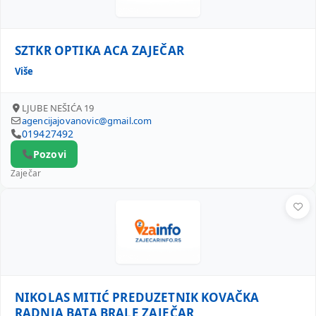
SZTKR OPTIKA ACA ZAJEČAR
Više
LJUBE NEŠIĆA 19
agencijajovanovic@gmail.com
019427492
Pozovi
Zaječar
NIKOLAS MITIĆ PREDUZETNIK KOVAČKA RADNJA BATA BRA
NIKOLAS MITIĆ PREDUZETNIK KOVAČKA
RADNJA BATA BRALE ZAJEČAR