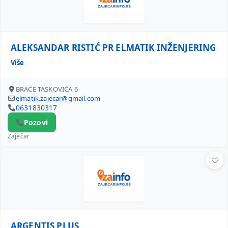
ALEKSANDAR RISTIĆ PR ELMATIK INŽENJERING
Više
BRAĆE TASKOVIĆA 6
elmatik.zajecar@gmail.com
0631830317
Pozovi
Zaječar
ARGENTIS PLUS
ARGENTIS PLUS