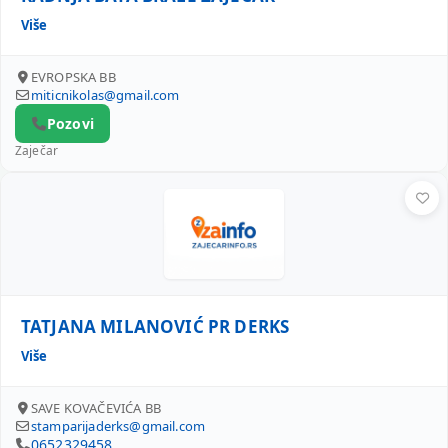
Više
EVROPSKA BB
miticnikolas@gmail.com
Pozovi
Zaječar
TATJANA MILANOVIĆ PR DERKS
TATJANA MILANOVIĆ PR DERKS
Više
SAVE KOVAČEVIĆA BB
stamparijaderks@gmail.com
0652329458