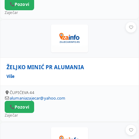
Pozovi
Zaječar
ŽELJKO MINIĆ PR ALUMANIA
ŽELJKO MINIĆ PR ALUMANIA
Više
ČUPIĆEVA 44
alumaniazajecar@yahoo.com
Pozovi
Zaječar
NIKOLA STOJKOVIĆ PR NS TIM VISIM MONTAŽER