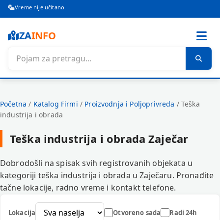
Vreme nije učitano.
ZA
INFO
Početna
/
Katalog Firmi
/
Proizvodnja i Poljoprivreda
/
Teška
industrija i obrada
Teška industrija i obrada Zaječar
Dobrodošli na spisak svih registrovanih objekata u
kategoriji teška industrija i obrada u Zaječaru. Pronađite
tačne lokacije, radno vreme i kontakt telefone.
Lokacija
Otvoreno sada
Radi 24h