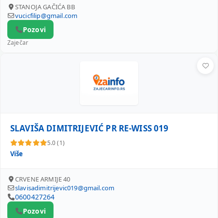
STANOJA GAČIĆA BB
vucicfilip@gmail.com
Pozovi
Zaječar
SLAVIŠA DIMITRIJEVIĆ PR RE-WISS 019
SLAVIŠA DIMITRIJEVIĆ PR RE-WISS 019
5.0 (1)
Više
CRVENE ARMIJE 40
slavisadimitrijevic019@gmail.com
0600427264
Pozovi