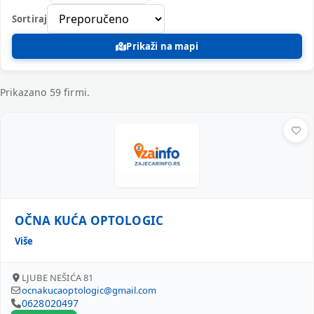
Sortiraj
Prikaži na mapi
Prikazano 59 firmi.
Registrovane firme – Teška industrija
OČNA KUĆA OPTOLOGIC
OČNA KUĆA OPTOLOGIC
Više
LJUBE NEŠIĆA 81
ocnakucaoptologic@gmail.com
0628020497