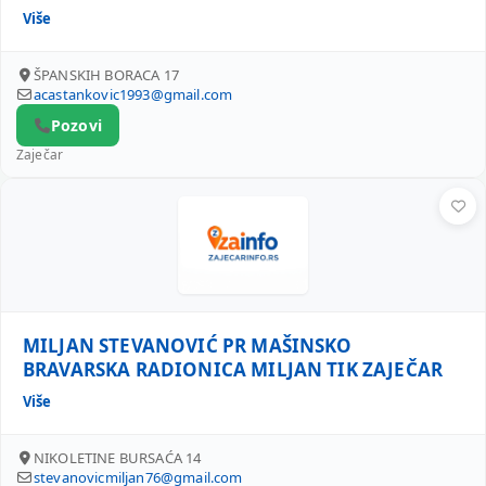
Više
ŠPANSKIH BORACA 17
acastankovic1993@gmail.com
Pozovi
Zaječar
MILJAN STEVANOVIĆ PR MAŠINSKO BRAVARSKA RADIONICA
MILJAN STEVANOVIĆ PR MAŠINSKO
BRAVARSKA RADIONICA MILJAN TIK ZAJEČAR
Više
NIKOLETINE BURSAĆA 14
stevanovicmiljan76@gmail.com