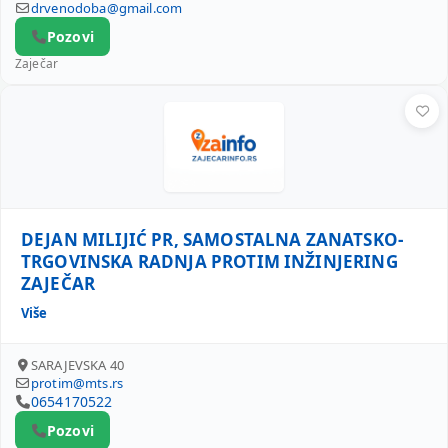
drvenodoba@gmail.com
Pozovi
Zaječar
DEJAN MILIJIĆ PR, SAMOSTALNA ZANATSKO-TRGOVINSKA 
DEJAN MILIJIĆ PR, SAMOSTALNA ZANATSKO-
TRGOVINSKA RADNJA PROTIM INŽINJERING
ZAJEČAR
Više
SARAJEVSKA 40
protim@mts.rs
0654170522
Pozovi