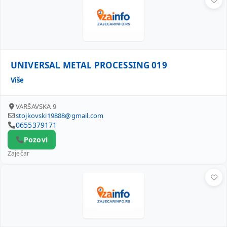
UNIVERSAL METAL PROCESSING 019
Više
VARŠAVSKA 9
stojkovski19888@gmail.com
0655379171
Pozovi
Zaječar
SPASIĆ METAL