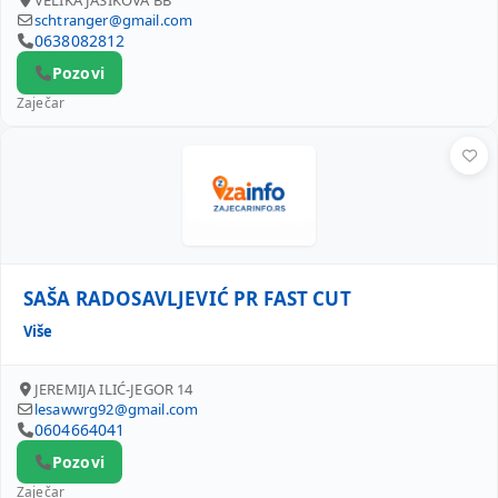
VELIKA JASIKOVA BB
schtranger@gmail.com
0638082812
Pozovi
Zaječar
SAŠA RADOSAVLJEVIĆ PR FAST CUT
SAŠA RADOSAVLJEVIĆ PR FAST CUT
Više
JEREMIJA ILIĆ-JEGOR 14
lesawwrg92@gmail.com
0604664041
Pozovi
Zaječar