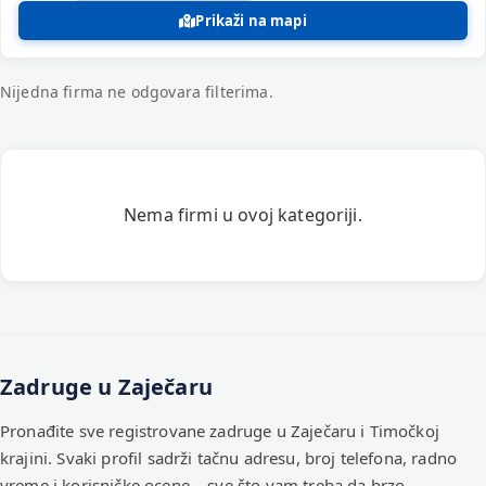
Prikaži na mapi
Nijedna firma ne odgovara filterima.
Registrovane firme – Zadruge
Nema firmi u ovoj kategoriji.
Zadruge u Zaječaru
Pronađite sve registrovane zadruge u Zaječaru i Timočkoj
krajini. Svaki profil sadrži tačnu adresu, broj telefona, radno
vreme i korisničke ocene – sve što vam treba da brzo