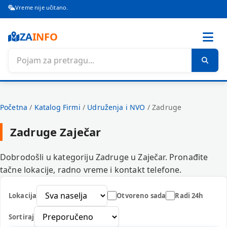
Vreme nije učitano.
ZA
INFO
Početna
/
Katalog Firmi
/
Udruženja i NVO
/
Zadruge
Zadruge Zaječar
Dobrodošli u kategoriju Zadruge u Zaječar. Pronađite
tačne lokacije, radno vreme i kontakt telefone.
Lokacija
Otvoreno sada
Radi 24h
Sortiraj