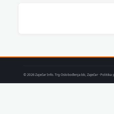
© 2026 Zaječar Info. Trg Oslobođenja bb, Zaječar ·
Politika 