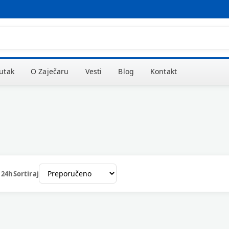
kutak
O Zaječaru
Vesti
Blog
Kontakt
 24h
Sortiraj