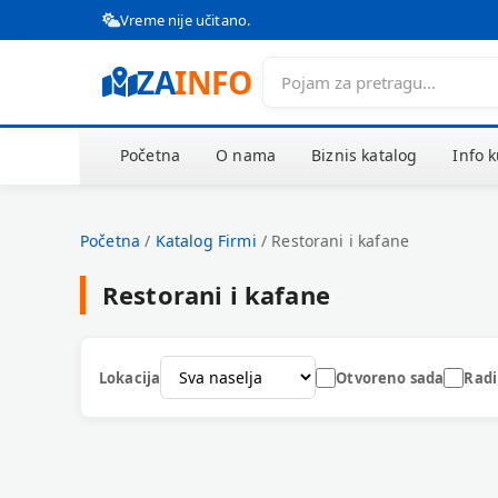
Vreme nije učitano.
ZA
INFO
Početna
O nama
Biznis katalog
Info 
Početna
/
Katalog Firmi
/
Restorani i kafane
Restorani i kafane
Lokacija
Otvoreno sada
Radi