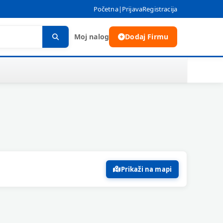
Početna
|
Prijava
Registracija
Moj nalog
Dodaj Firmu
Prikaži na mapi