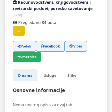
Računovodstveni, knjigovodstveni i
revizorski poslovi; poresko savetovanje
(6920)
Pregledano 84 puta
–
Facebook
Viber
Podeli
Smernice
O nama
Usluge
Slike
Osnovne informacije
Nema unetog opisa za ovaj tab.