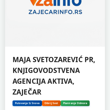
MAJA SVETOZAREVIĆ PR,
KNJIGOVODSTVENA
AGENCIJA AKTIVA,
ZAJEČAR
Putovanja Iz Snova
Otkrij Svet
Planiranje Odmora