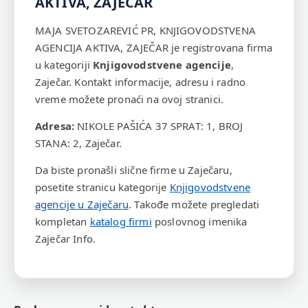
AKTIVA, ZAJEČAR
MAJA SVETOZAREVIĆ PR, KNJIGOVODSTVENA
AGENCIJA AKTIVA, ZAJEČAR je registrovana firma
u kategoriji
Knjigovodstvene agencije
,
Zaječar. Kontakt informacije, adresu i radno
vreme možete pronaći na ovoj stranici.
Adresa:
NIKOLE PAŠIĆA 37 SPRAT: 1, BROJ
STANA: 2, Zaječar.
Da biste pronašli slične firme u Zaječaru,
posetite stranicu kategorije
Knjigovodstvene
agencije u Zaječaru
. Takođe možete pregledati
kompletan
katalog firmi
poslovnog imenika
Zaječar Info.