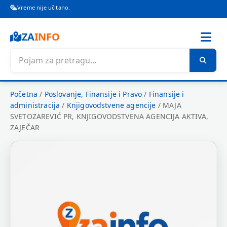
Vreme nije učitano.
ZA
INFO
Početna
/
Poslovanje, Finansije i Pravo
/
Finansije i
administracija
/
Knjigovodstvene agencije
/
MAJA
SVETOZAREVIĆ PR, KNJIGOVODSTVENA AGENCIJA AKTIVA,
ZAJEČAR