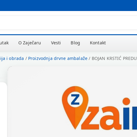
kutak
O Zaječaru
Vesti
Blog
Kontakt
ija i obrada
/
Proizvodnja drvne ambalaže
/
BOJAN KRSTIĆ PRED