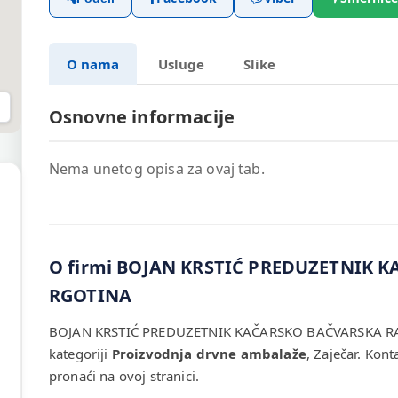
O nama
Usluge
Slike
Osnovne informacije
Nema unetog opisa za ovaj tab.
O firmi BOJAN KRSTIĆ PREDUZETNIK 
RGOTINA
BOJAN KRSTIĆ PREDUZETNIK KAČARSKO BAČVARSKA RADN
kategoriji
Proizvodnja drvne ambalaže
, Zaječar. Kon
pronaći na ovoj stranici.