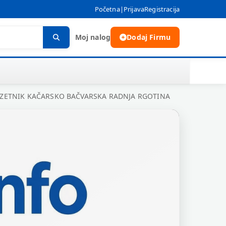
Početna
|
Prijava
Registracija
Moj nalog
Dodaj Firmu
UZETNIK KAČARSKO BAČVARSKA RADNJA RGOTINA