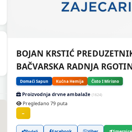
BOJAN KRSTIĆ PREDUZETNI
BAČVARSKA RADNJA RGOTI
Domaći Sapun
Kućna Hemija
Čisto I Mirisno
Proizvodnja drvne ambalaže
(1624)
Pregledano 79 puta
–
Facebook
Viber
Smernice
Podeli