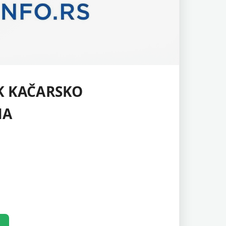
K KAČARSKO
NA