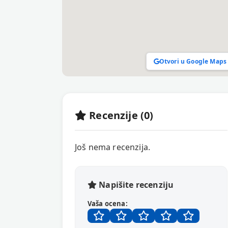
Otvori u Google Maps
Recenzije (0)
Još nema recenzija.
Napišite recenziju
Vaša ocena: