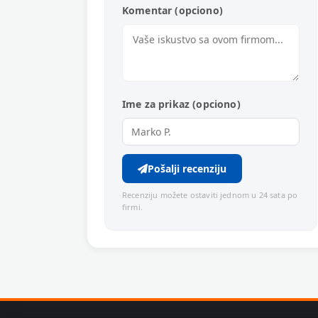
Komentar (opciono)
Ime za prikaz (opciono)
Pošalji recenziju
Recenziju možete ostaviti jednom u 24 sata po
firmi.