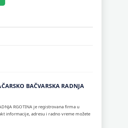
KAČARSKO BAČVARSKA RADNJA
JA RGOTINA je registrovana firma u
takt informacije, adresu i radno vreme možete