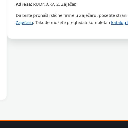
Adresa:
RUDNIČKA 2, Zaječar.
Da biste pronašli slične firme u Zaječaru, posetite stran
Zaječaru
. Takođe možete pregledati kompletan
katalog 