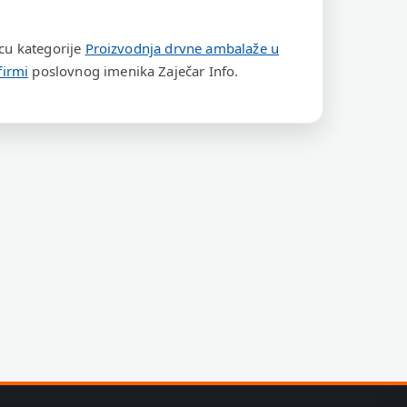
icu kategorije
Proizvodnja drvne ambalaže u
firmi
poslovnog imenika Zaječar Info.