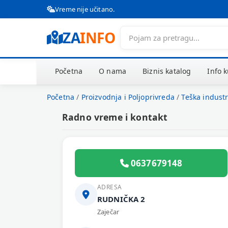
Vreme nije učitano.
ZA
INFO
Početna
O nama
Biznis katalog
Info 
Početna
/
Proizvodnja i Poljoprivreda
/
Teška industr
Radno vreme i kontakt
0637679148
ADRESA
RUDNIČKA 2
Zaječar