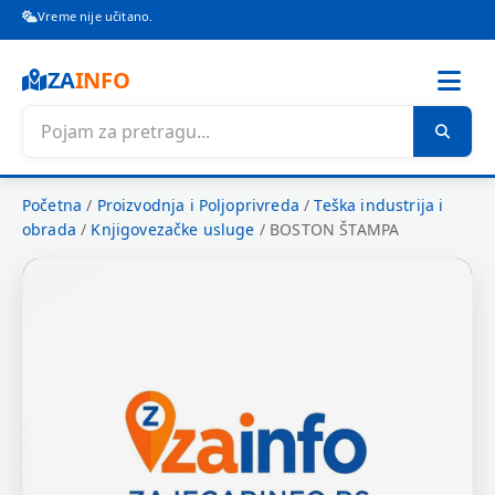
Vreme nije učitano.
ZA
INFO
Početna
/
Proizvodnja i Poljoprivreda
/
Teška industrija i
obrada
/
Knjigovezačke usluge
/
BOSTON ŠTAMPA