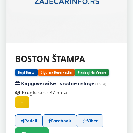
BOSTON ŠTAMPA
Kupi Kartu
Sigurna Rezervacija
Planiraj Na Vreme
Knjigovezačke i srodne usluge
(1814)
Pregledano 87 puta
–
Facebook
Viber
Podeli