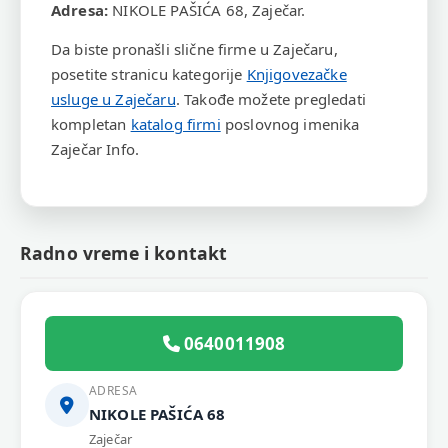
Adresa:
NIKOLE PAŠIĆA 68, Zaječar.
Da biste pronašli slične firme u Zaječaru,
posetite stranicu kategorije
Knjigovezačke
usluge u Zaječaru
. Takođe možete pregledati
kompletan
katalog firmi
poslovnog imenika
Zaječar Info.
Radno vreme i kontakt
0640011908
ADRESA
NIKOLE PAŠIĆA 68
Zaječar