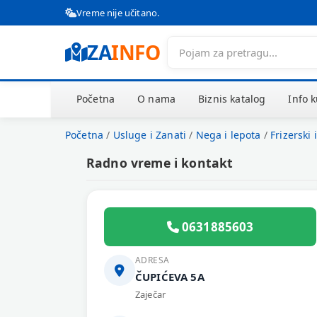
Vreme nije učitano.
ZA
INFO
Početna
O nama
Biznis katalog
Info 
Početna
/
Usluge i Zanati
/
Nega i lepota
/
Frizerski 
Radno vreme i kontakt
0631885603
ADRESA
ČUPIĆEVA 5A
Zaječar