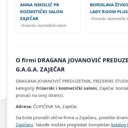
ANNA NIKOLIĆ PR
BORISLAVA ŽIVKO
KOZMETIČKI SALON
LADY ROOM PLUS
ZAJEČAR
· Frizerski i kozmetički 
· Frizerski i kozmetički saloni
O firmi DRAGANA JOVANOVIĆ PREDUZE
G.A.G.A. ZAJEČAR
DRAGANA JOVANOVIĆ PREDUZETNIK, FRIZERSKI STUDIO G
kategoriji
Frizerski i kozmetički saloni
, Zaječar. Kont
pronaći na ovoj stranici.
Adresa:
ČUPIĆEVA 5A, Zaječar.
Da biste pronašli slične firme u Zaječaru, posetite stran
Zaječaru
. Takođe možete pregledati kompletan
katalog 