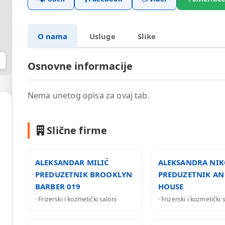
O nama
Usluge
Slike
Osnovne informacije
Nema unetog opisa za ovaj tab.
Slične firme
ALEKSANDAR MILIĆ
ALEKSANDRA NIK
PREDUZETNIK BROOKLYN
PREDUZETNIK AN
BARBER 019
HOUSE
· Frizerski i kozmetički saloni
· Frizerski i kozmetički 