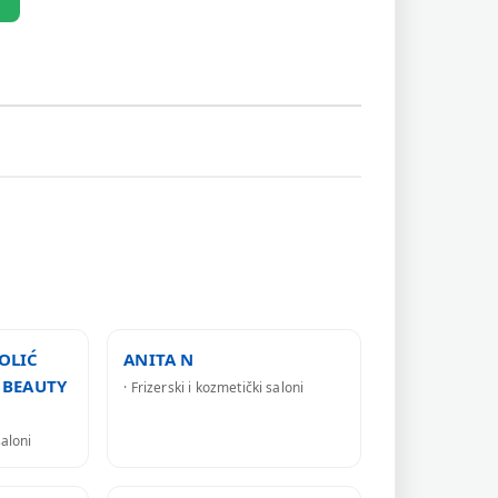
OLIĆ
ANITA N
 BEAUTY
· Frizerski i kozmetički saloni
saloni