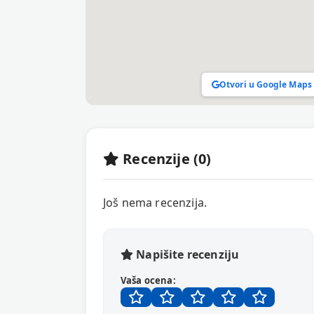
Otvori u Google Maps
Recenzije (0)
Još nema recenzija.
Napišite recenziju
Vaša ocena: