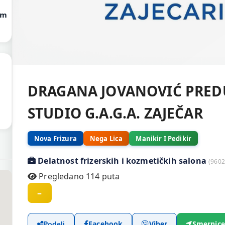
om
DRAGANA JOVANOVIĆ PREDU
STUDIO G.A.G.A. ZAJEČAR
Nova Frizura
Nega Lica
Manikir I Pedikir
Delatnost frizerskih i kozmetičkih salona
(9602
Pregledano 114 puta
–
Facebook
Viber
Smernice
Podeli