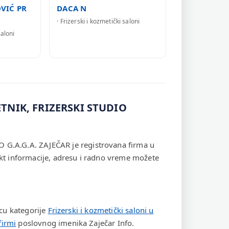
VIĆ PR
DACA N
· Frizerski i kozmetički saloni
saloni
TNIK, FRIZERSKI STUDIO
.A.G.A. ZAJEČAR je registrovana firma u
akt informacije, adresu i radno vreme možete
icu kategorije
Frizerski i kozmetički saloni u
firmi
poslovnog imenika Zaječar Info.