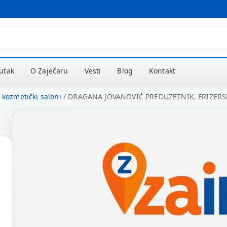
kutak
O Zaječaru
Vesti
Blog
Kontakt
i kozmetički saloni
/
DRAGANA JOVANOVIĆ PREDUZETNIK, FRIZERSK