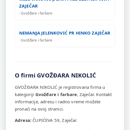
ZAJEČAR
· Gvožđare i farbare
NEMANJA JELENKOVIĆ PR HINKO ZAJEČAR
· Gvožđare i farbare
O firmi GVOŽĐARA NIKOLIĆ
GVOŽĐARA NIKOLIĆ je registrovana firma u
kategoriji
Gvožđare i farbare
, Zaječar. Kontakt
informacije, adresu i radno vreme možete
pronaći na ovoj stranici.
Adresa:
ČUPIĆEVA 59, Zaječar.