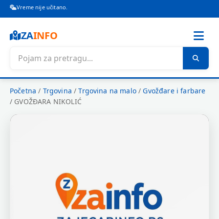
Vreme nije učitano.
ZA
INFO
Početna
/
Trgovina
/
Trgovina na malo
/
Gvožđare i farbare
/
GVOŽĐARA NIKOLIĆ