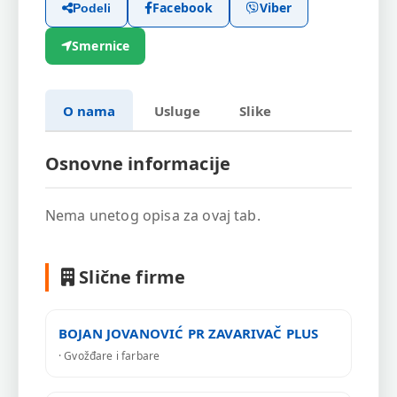
Facebook
Viber
Podeli
Smernice
O nama
Usluge
Slike
Osnovne informacije
Nema unetog opisa za ovaj tab.
Slične firme
BOJAN JOVANOVIĆ PR ZAVARIVAČ PLUS
· Gvožđare i farbare