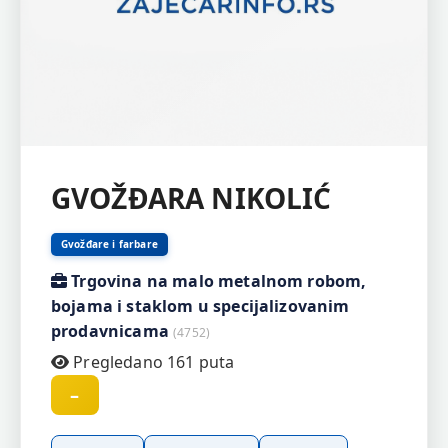
GVOŽĐARA NIKOLIĆ
Gvožđare i farbare
Trgovina na malo metalnom robom,
bojama i staklom u specijalizovanim
prodavnicama
(4752)
Pregledano 161 puta
–