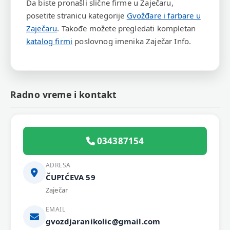
Da biste pronašli slične firme u Zaječaru,
posetite stranicu kategorije
Gvožđare i farbare u
Zaječaru
. Takođe možete pregledati kompletan
katalog firmi
poslovnog imenika Zaječar Info.
Radno vreme i kontakt
034387154
ADRESA
ČUPIĆEVA 59
Zaječar
EMAIL
gvozdjaranikolic@gmail.com