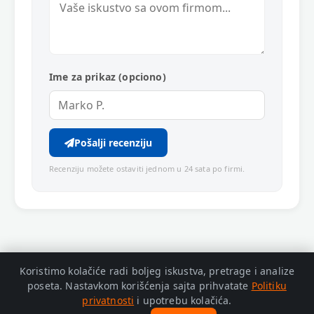
Ime za prikaz (opciono)
Pošalji recenziju
Recenziju možete ostaviti jednom u 24 sata po firmi.
Koristimo kolačiće radi boljeg iskustva, pretrage i analize
poseta. Nastavkom korišćenja sajta prihvatate
Politiku
privatnosti
i upotrebu kolačića.
© 2026 Zaječar Info. Adresa: Trg Oslobođenja bb, Zaječar.
Politika