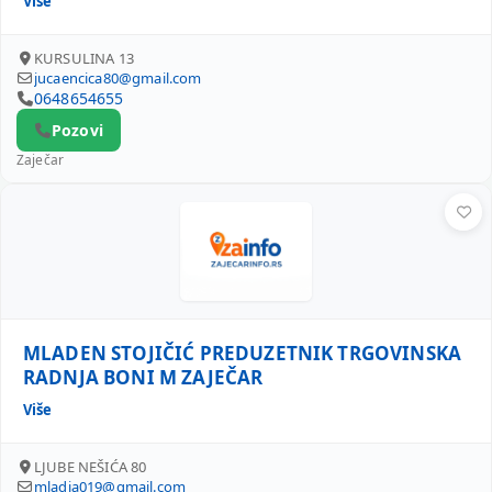
Više
KURSULINA 13
jucaencica80@gmail.com
0648654655
Pozovi
Zaječar
MLADEN STOJIČIĆ PREDUZETNIK TRGOVINSKA RADNJA BO
MLADEN STOJIČIĆ PREDUZETNIK TRGOVINSKA
RADNJA BONI M ZAJEČAR
Više
LJUBE NEŠIĆA 80
mladja019@gmail.com