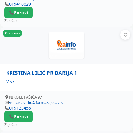
019410029
Pozovi
Zaječar
KRISTINA LILIĆ PR DARIJA 1
Otvoreno
KRISTINA LILIĆ PR DARIJA 1
Više
NIKOLE PAŠIĆA 97
vencislav.lilic@formazajecar.rs
019123456
Pozovi
Zaječar