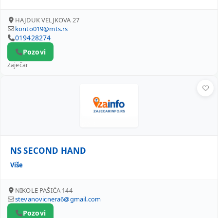
HAJDUK VELJKOVA 27
konto019@mts.rs
019428274
Pozovi
Zaječar
NS SECOND HAND
NS SECOND HAND
Više
NIKOLE PAŠIĆA 144
stevanovicnera6@gmail.com
Pozovi