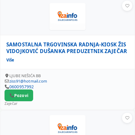
SAMOSTALNA TRGOVINSKA RADNJA-KIOSK ŽIS VIDOJKOVI
SAMOSTALNA TRGOVINSKA RADNJA-KIOSK ŽIS
VIDOJKOVIĆ DUŠANKA PREDUZETNIK ZAJEČAR
Više
LJUBE NEŠIĆA BB
ziss91@hotmail.com
0600957992
Pozovi
Zaječar
DEJAN MILENKOVIĆ PREDUZETNIK TRGOVINSKO ZANATSK