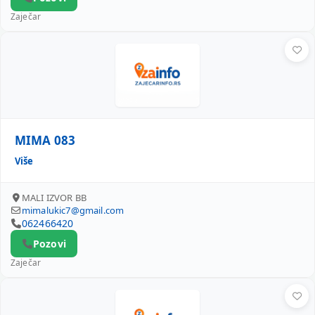
Zaječar
MIMA 083
MIMA 083
Više
MALI IZVOR BB
mimalukic7@gmail.com
062466420
Pozovi
Zaječar
MY PET HOUSE M