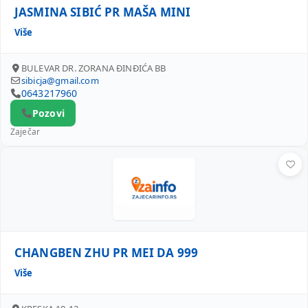
JASMINA SIBIĆ PR MAŠA MINI
Više
BULEVAR DR. ZORANA ĐINĐIĆA BB
sibicja@gmail.com
0643217960
Pozovi
Zaječar
CHANGBEN ZHU PR MEI DA 999
CHANGBEN ZHU PR MEI DA 999
Više