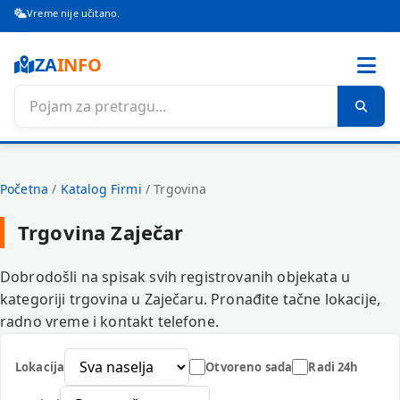
Vreme nije učitano.
ZA
INFO
Početna
/
Katalog Firmi
/
Trgovina
Trgovina Zaječar
Dobrodošli na spisak svih registrovanih objekata u
kategoriji trgovina u Zaječaru. Pronađite tačne lokacije,
radno vreme i kontakt telefone.
Lokacija
Otvoreno sada
Radi 24h