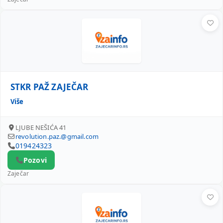
STKR PAŽ ZAJEČAR
STKR PAŽ ZAJEČAR
Više
LJUBE NEŠIĆA 41
revolution.paz.@gmail.com
019424323
Pozovi
Zaječar
STKR ELEKTRO SHOP ZAJEČAR