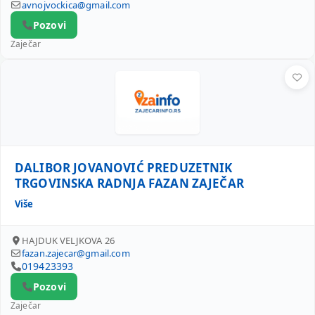
avnojvockica@gmail.com
Pozovi
Zaječar
DALIBOR JOVANOVIĆ PREDUZETNIK TRGOVINSKA RADNJA 
DALIBOR JOVANOVIĆ PREDUZETNIK
TRGOVINSKA RADNJA FAZAN ZAJEČAR
Više
HAJDUK VELJKOVA 26
fazan.zajecar@gmail.com
019423393
Pozovi
Zaječar