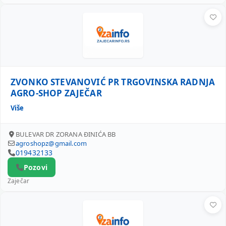
ZVONKO STEVANOVIĆ PR TRGOVINSKA RADNJA AGRO-SHO
ZVONKO STEVANOVIĆ PR TRGOVINSKA RADNJA
AGRO-SHOP ZAJEČAR
Više
BULEVAR DR ZORANA ĐINIĆA BB
agroshopz@gmail.com
019432133
Pozovi
Zaječar
DRAGAN BOGDANOVIĆ PR MARKET BOGDANOVIĆ