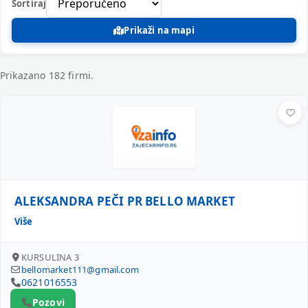
Sortiraj
Prikaži na mapi
Prikazano 182 firmi.
Registrovane firme – Trgovina
ALEKSANDRA PEČI PR BELLO MARKET
ALEKSANDRA PEČI PR BELLO MARKET
Više
KURSULINA 3
bellomarket111@gmail.com
0621016553
Pozovi