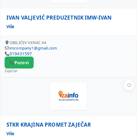
IVAN VALJEVIĆ PREDUZETNIK IMW-IVAN
Više
OBILIĆEV VENAC 44
imcompany1@gmail.com
019431597
Pozovi
Zaječar
STKR KRAJINA PROMET ZAJEČAR
STKR KRAJINA PROMET ZAJEČAR
Više