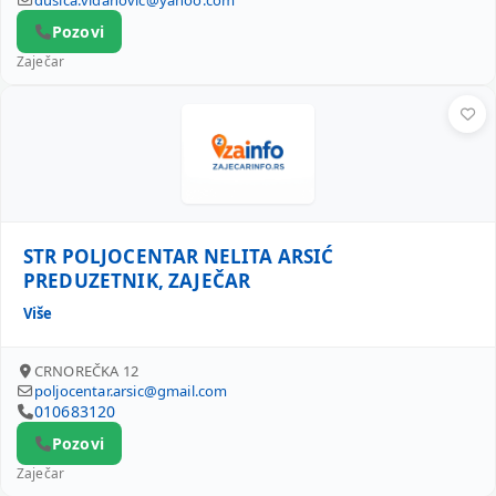
dusica.vidanovic@yahoo.com
Pozovi
Zaječar
STR POLJOCENTAR NELITA ARSIĆ PREDUZETNIK, ZAJEČAR
STR POLJOCENTAR NELITA ARSIĆ
PREDUZETNIK, ZAJEČAR
Više
CRNOREČKA 12
poljocentar.arsic@gmail.com
010683120
Pozovi
Zaječar