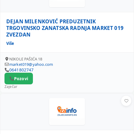
DEJAN MILENKOVIĆ PREDUZETNIK
TRGOVINSKO ZANATSKA RADNJA MARKET 019
ZVEZDAN
Više
NIKOLE PAŠIĆA 18
market019@yahoo.com
0641802747
Pozovi
Zaječar
DRAGANA RADULOVIĆ PR NUTRICIA