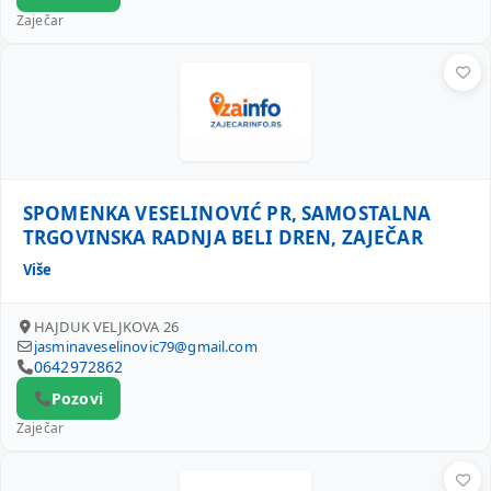
Zaječar
SPOMENKA VESELINOVIĆ PR, SAMOSTALNA TRGOVINSKA R
SPOMENKA VESELINOVIĆ PR, SAMOSTALNA
TRGOVINSKA RADNJA BELI DREN, ZAJEČAR
Više
HAJDUK VELJKOVA 26
jasminaveselinovic79@gmail.com
0642972862
Pozovi
Zaječar
MARKO PETKOVIĆ PR NIKOS 019