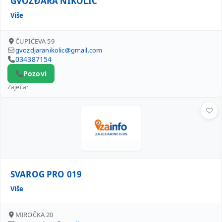
GVOŽĐARA NIKOLIĆ
Više
ČUPIĆEVA 59
gvozdjaranikolic@gmail.com
034387154
Pozovi
Zaječar
SVAROG PRO 019
SVAROG PRO 019
Više
MIROČKA 20