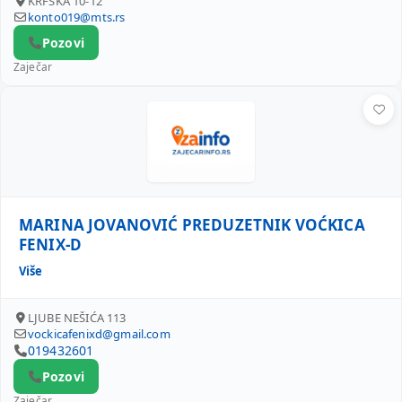
KRFSKA 10-12
konto019@mts.rs
Pozovi
Zaječar
MARINA JOVANOVIĆ PREDUZETNIK VOĆKICA FENIX-D
MARINA JOVANOVIĆ PREDUZETNIK VOĆKICA
FENIX-D
Više
LJUBE NEŠIĆA 113
vockicafenixd@gmail.com
019432601
Pozovi
Zaječar