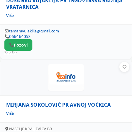
DUŠANKA VUJAKLIJA PR TRGOVINSKA RADNJA
VRATARNICA
Više
tamaravujaklija@gmail.com
066464053
Pozovi
Zaječar
MIRJANA SOKOLOVIĆ PR AVNOJ VOĆKICA
MIRJANA SOKOLOVIĆ PR AVNOJ VOĆKICA
Više
NASELJE KRALJEVICA BB