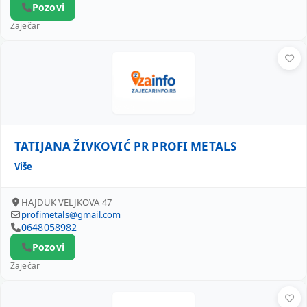
Pozovi
Zaječar
TATIJANA ŽIVKOVIĆ PR PROFI METALS
TATIJANA ŽIVKOVIĆ PR PROFI METALS
Više
HAJDUK VELJKOVA 47
profimetals@gmail.com
0648058982
Pozovi
Zaječar
ANITA VIDENOVIĆ PR MILKINS