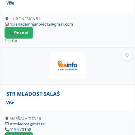
Više
LJUBE NEŠIĆA 51
roxanadamnjanovic12@gmail.com
Pozovi
Zaječar
STR MLADOST SALAŠ
STR MLADOST SALAŠ
Više
MARŠALA TITA 18
strmladost@mts.rs
019470158