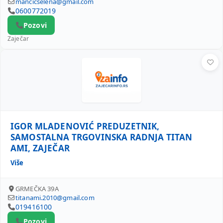
mancicselena@gmail.com
0600772019
Pozovi
Zaječar
IGOR MLADENOVIĆ PREDUZETNIK, SAMOSTALNA TRGOVINS
IGOR MLADENOVIĆ PREDUZETNIK,
SAMOSTALNA TRGOVINSKA RADNJA TITAN
AMI, ZAJEČAR
Više
GRMEČKA 39A
titanami.2010@gmail.com
019416100
Pozovi