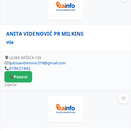
ANITA VIDENOVIĆ PR MILKINS
Više
LJUBE NEŠIĆA 133
ljubisavidenovic019@gmail.com
019421942
Pozovi
Zaječar
JASMINA SIBIĆ PR MAŠA MINI