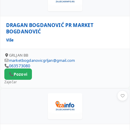
DRAGAN BOGDANOVIĆ PR MARKET
BOGDANOVIĆ
Više
GRLJAN BB
marketbogdanovicgrljan@gmail.com
063573080
Pozovi
Zaječar
STKR TREBOR DEMIRI ROBERT PREDUZETNIK ZAJEČAR