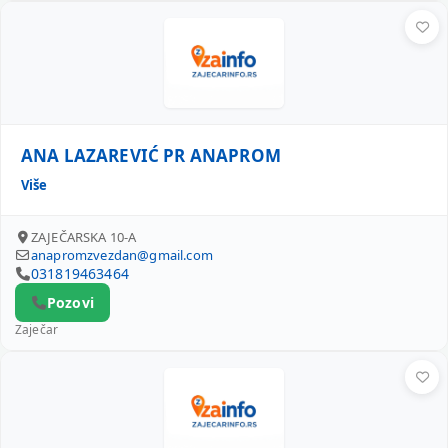
ANA LAZAREVIĆ PR ANAPROM
ANA LAZAREVIĆ PR ANAPROM
Više
ZAJEČARSKA 10-A
anapromzvezdan@gmail.com
031819463464
Pozovi
Zaječar
IVAN VALJEVIĆ PREDUZETNIK IMW-IVAN