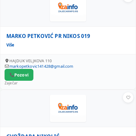
MARKO PETKOVIĆ PR NIKOS 019
Više
HAJDUK VELJKOVA 110
markopetkovic141428@gmail.com
Pozovi
Zaječar
GVOŽĐARA NIKOLIĆ