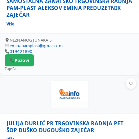
SAMOSTALNA ZANATSKO TRGOVINSKA RADNJA
PAM-PLAST ALEKSOV EMINA PREDUZETNIK
ZAJEČAR
Više
NEZNANOG JUNAKA 5
eminapamplast@gmail.com
019421890
Pozovi
Zaječar
JULIJA DURLIĆ PR TRGOVINSKA RADNJA PET ŠOP DUŠKO
JULIJA DURLIĆ PR TRGOVINSKA RADNJA PET
ŠOP DUŠKO DUGOUŠKO ZAJEČAR