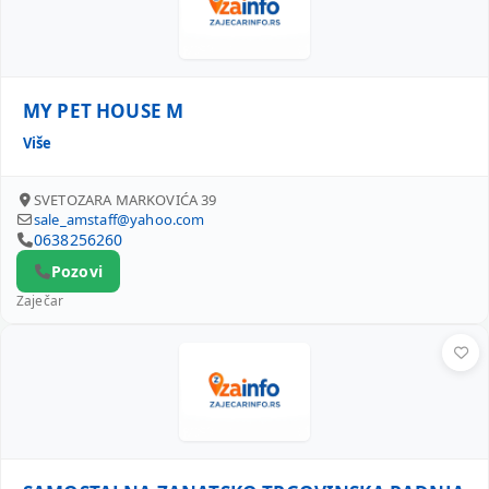
MY PET HOUSE M
Više
SVETOZARA MARKOVIĆA 39
sale_amstaff@yahoo.com
0638256260
Pozovi
Zaječar
SAMOSTALNA ZANATSKO TRGOVINSKA RADNJA PAM-PLAST