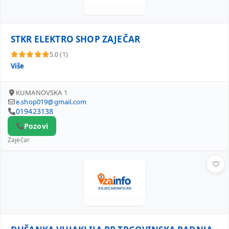
STKR ELEKTRO SHOP ZAJEČAR
5.0 (1)
Više
KUMANOVSKA 1
e.shop019@gmail.com
019423138
Pozovi
Zaječar
DUŠANKA VUJAKLIJA PR TRGOVINSKA RADNJA VRATARNICA