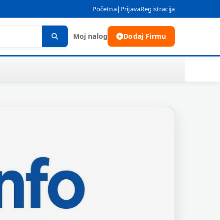
Početna
|
Prijava
Registracija
Moj nalog
Dodaj Firmu