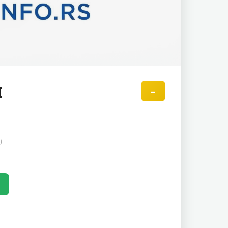
I
–
)