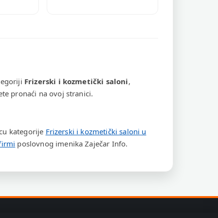
egoriji
Frizerski i kozmetički saloni
,
te pronaći na ovoj stranici.
icu kategorije
Frizerski i kozmetički saloni u
firmi
poslovnog imenika Zaječar Info.