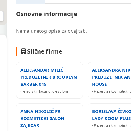
Osnovne informacije
Nema unetog opisa za ovaj tab.
Slične firme
ALEKSANDAR MILIĆ
ALEKSANDRA NIK
PREDUZETNIK BROOKLYN
PREDUZETNIK AN
BARBER 019
HOUSE
· Frizerski i kozmetički saloni
· Frizerski i kozmetički 
ANNA NIKOLIĆ PR
BORISLAVA ŽIVKO
KOZMETIČKI SALON
LADY ROOM PLUS
ZAJEČAR
· Frizerski i kozmetički 