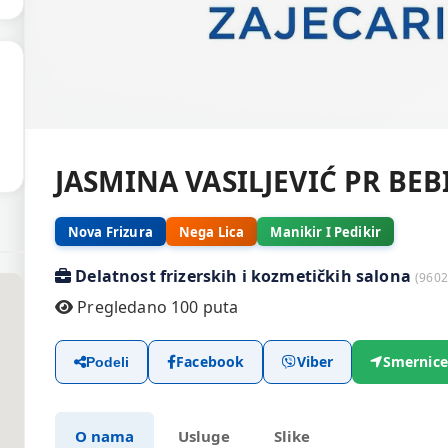
JASMINA VASILJEVIĆ PR BEB
Nova Frizura
Nega Lica
Manikir I Pedikir
Delatnost frizerskih i kozmetičkih salona
(9602
Pregledano 100 puta
Facebook
Viber
Smernice
Podeli
O nama
Usluge
Slike