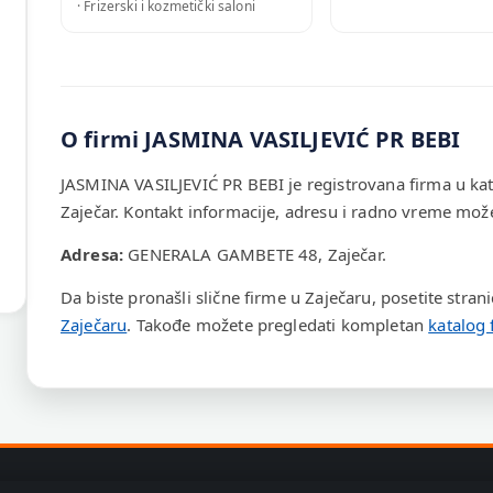
· Frizerski i kozmetički saloni
O firmi JASMINA VASILJEVIĆ PR BEBI
JASMINA VASILJEVIĆ PR BEBI je registrovana firma u kat
Zaječar. Kontakt informacije, adresu i radno vreme može
Adresa:
GENERALA GAMBETE 48, Zaječar.
Da biste pronašli slične firme u Zaječaru, posetite stran
Zaječaru
. Takođe možete pregledati kompletan
katalog 