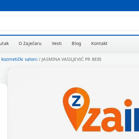
kutak
O Zaječaru
Vesti
Blog
Kontakt
i kozmetički saloni
/
JASMINA VASILJEVIĆ PR BEBI