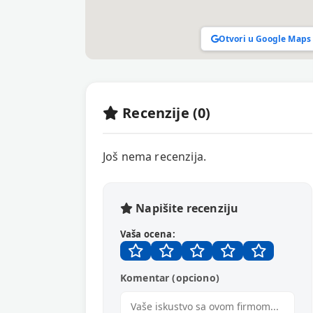
Otvori u Google Maps
Recenzije (0)
Još nema recenzija.
Napišite recenziju
Vaša ocena:
Komentar (opciono)