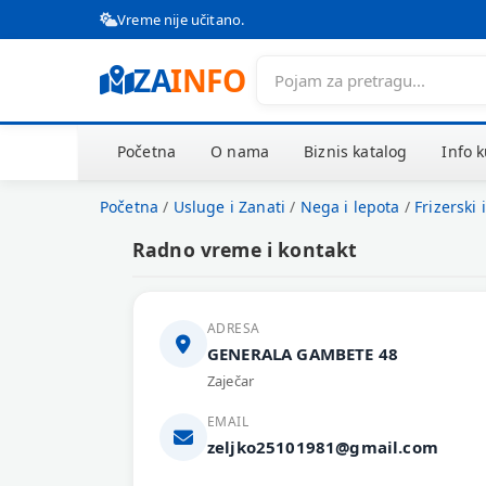
Vreme nije učitano.
ZA
INFO
Početna
O nama
Biznis katalog
Info 
Početna
/
Usluge i Zanati
/
Nega i lepota
/
Frizerski 
Radno vreme i kontakt
ADRESA
GENERALA GAMBETE 48
Zaječar
EMAIL
zeljko25101981@gmail.com