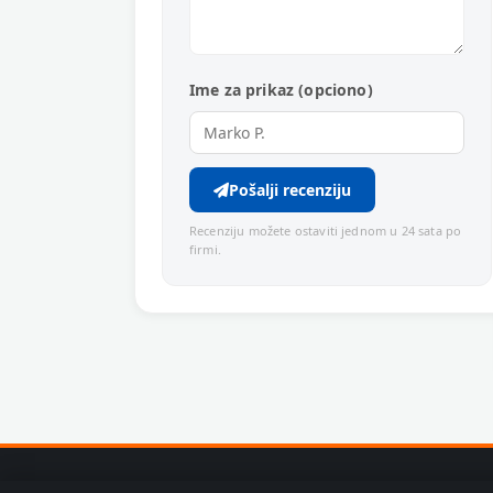
Ime za prikaz (opciono)
Pošalji recenziju
Recenziju možete ostaviti jednom u 24 sata po
firmi.