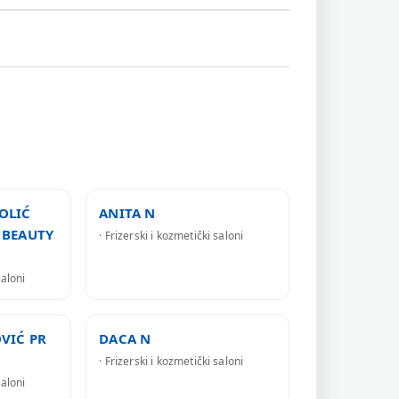
OLIĆ
ANITA N
 BEAUTY
· Frizerski i kozmetički saloni
saloni
VIĆ PR
DACA N
· Frizerski i kozmetički saloni
saloni