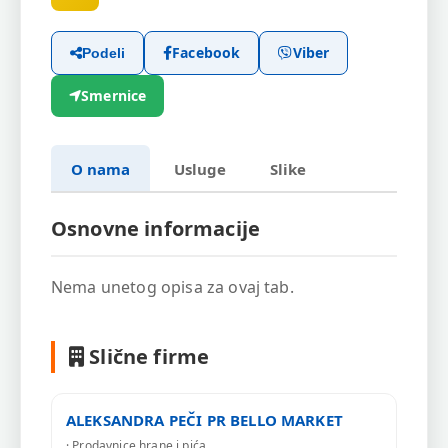
Facebook
Viber
Podeli
Smernice
O nama
Usluge
Slike
Osnovne informacije
Nema unetog opisa za ovaj tab.
Slične firme
ALEKSANDRA PEČI PR BELLO MARKET
· Prodavnice hrane i pića