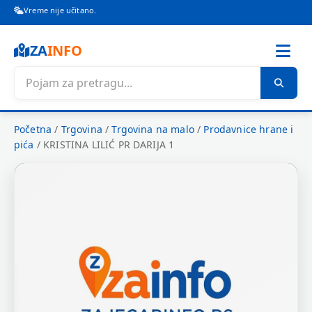
Vreme nije učitano.
ZA
INFO
Početna
/
Trgovina
/
Trgovina na malo
/
Prodavnice hrane i
pića
/
KRISTINA LILIĆ PR DARIJA 1