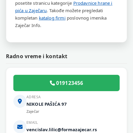
posetite stranicu kategorije
Prodavnice hrane i
pića u Zaječaru
. Takođe možete pregledati
kompletan
katalog firmi
poslovnog imenika
Zaječar Info.
Radno vreme i kontakt
019123456
ADRESA
NIKOLE PAŠIĆA 97
Zaječar
EMAIL
vencislav.lilic@formazajecar.rs