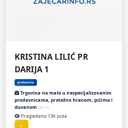
KRISTINA LILIĆ PR
DARIJA 1
prodavnica
Trgovina na malo u nespecijalizovanim
prodavnicama, pretežno hranom, pićima i
duvanom
(4711)
Pregledano 136 puta
–