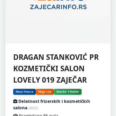
DRAGAN STANKOVIĆ PR
KOZMETIČKI SALON
LOVELY 019 ZAJEČAR
Nova Frizura
Nega Lica
Manikir I Pedikir
Delatnost frizerskih i kozmetičkih
salona
(9602)
Pregledano 86 puta