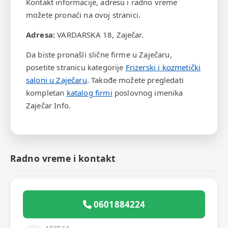
Kontakt informacije, adresu i radno vreme
možete pronaći na ovoj stranici.
Adresa:
VARDARSKA 18, Zaječar.
Da biste pronašli slične firme u Zaječaru,
posetite stranicu kategorije
Frizerski i kozmetički
saloni u Zaječaru
. Takođe možete pregledati
kompletan
katalog firmi
poslovnog imenika
Zaječar Info.
Radno vreme i kontakt
0601884224