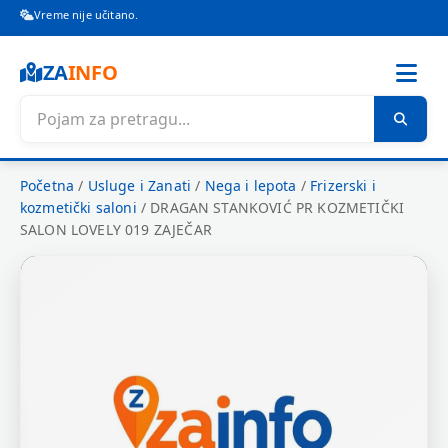
Vreme nije učitano.
ZA
INFO
Početna
/
Usluge i Zanati
/
Nega i lepota
/
Frizerski i
kozmetički saloni
/
DRAGAN STANKOVIĆ PR KOZMETIČKI
SALON LOVELY 019 ZAJEČAR