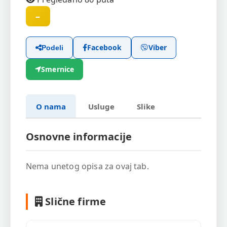
–
Facebook
Viber
Podeli
Smernice
O nama
Usluge
Slike
Osnovne informacije
Nema unetog opisa za ovaj tab.
Slične firme