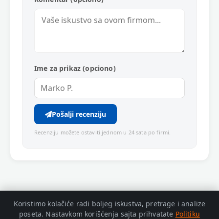
Ime za prikaz (opciono)
Pošalji recenziju
Recenziju možete ostaviti jednom u 24 sata po firmi.
Koristimo kolačiće radi boljeg iskustva, pretrage i analize
poseta. Nastavkom korišćenja sajta prihvatate
Politiku