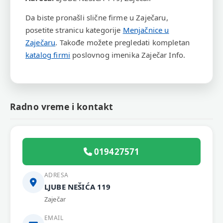
Da biste pronašli slične firme u Zaječaru,
posetite stranicu kategorije
Menjačnice u
Zaječaru
. Takođe možete pregledati kompletan
katalog firmi
poslovnog imenika Zaječar Info.
Radno vreme i kontakt
019427571
ADRESA
LJUBE NEŠIĆA 119
Zaječar
EMAIL