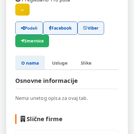
–
Facebook
Viber
Podeli
Smernice
O nama
Usluge
Slike
Osnovne informacije
Nema unetog opisa za ovaj tab.
Slične firme