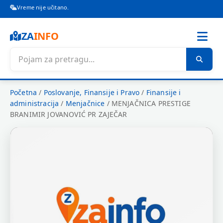
Vreme nije učitano.
ZA
INFO
Početna
/
Poslovanje, Finansije i Pravo
/
Finansije i
administracija
/
Menjačnice
/
MENJAČNICA PRESTIGE
BRANIMIR JOVANOVIĆ PR ZAJEČAR