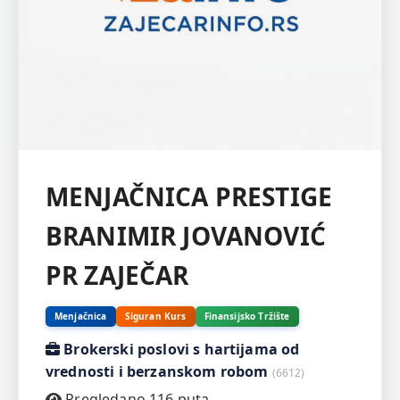
MENJAČNICA PRESTIGE
BRANIMIR JOVANOVIĆ
PR ZAJEČAR
Menjačnica
Siguran Kurs
Finansijsko Tržište
Brokerski poslovi s hartijama od
vrednosti i berzanskom robom
(6612)
Pregledano 116 puta