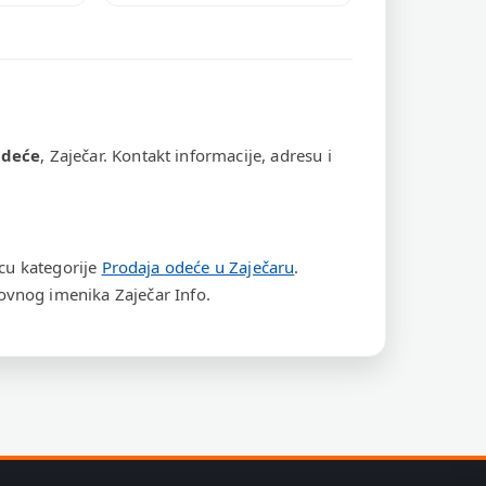
odeće
, Zaječar. Kontakt informacije, adresu i
icu kategorije
Prodaja odeće u Zaječaru
.
vnog imenika Zaječar Info.