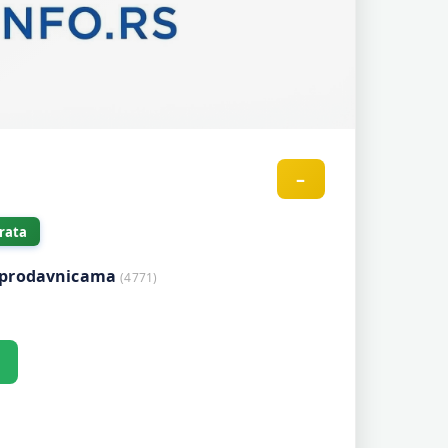
–
rata
m prodavnicama
(4771)