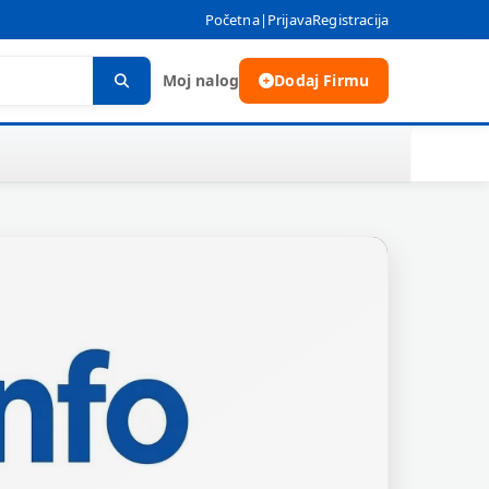
Početna
|
Prijava
Registracija
Moj nalog
Dodaj Firmu