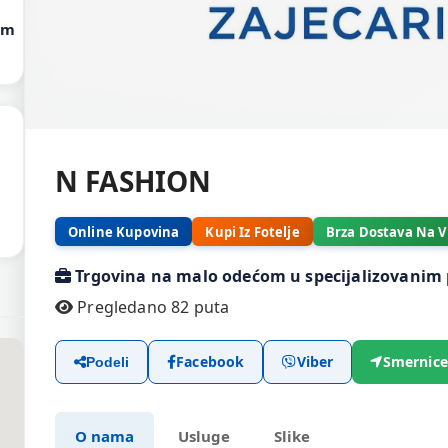
om
N FASHION
Online Kupovina
Kupi Iz Fotelje
Brza Dostava Na V
Trgovina na malo odećom u specijalizovani
Pregledano 82 puta
Facebook
Viber
Smernice
Podeli
O nama
Usluge
Slike