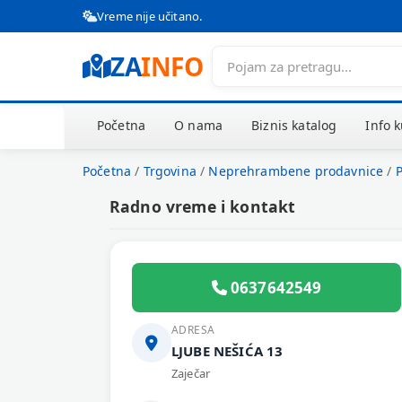
Vreme nije učitano.
ZA
INFO
Početna
O nama
Biznis katalog
Info 
Početna
/
Trgovina
/
Neprehrambene prodavnice
/
Radno vreme i kontakt
0637642549
ADRESA
LJUBE NEŠIĆA 13
Zaječar