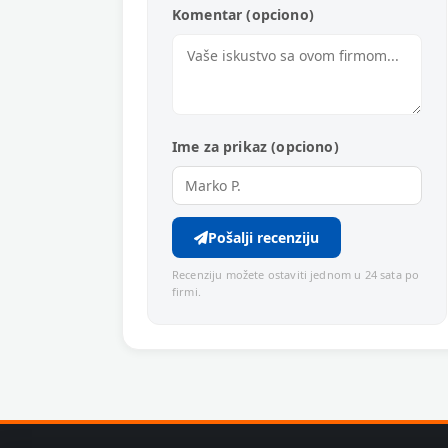
Komentar (opciono)
Ime za prikaz (opciono)
Pošalji recenziju
Recenziju možete ostaviti jednom u 24 sata po
firmi.