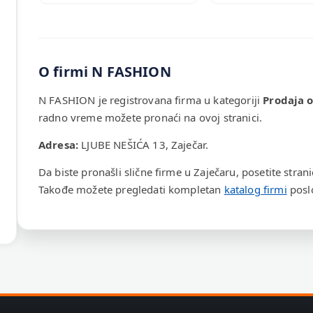
O firmi N FASHION
N FASHION je registrovana firma u kategoriji
Prodaja 
radno vreme možete pronaći na ovoj stranici.
Adresa:
LJUBE NEŠIĆA 13, Zaječar.
Da biste pronašli slične firme u Zaječaru, posetite stran
Takođe možete pregledati kompletan
katalog firmi
poslo