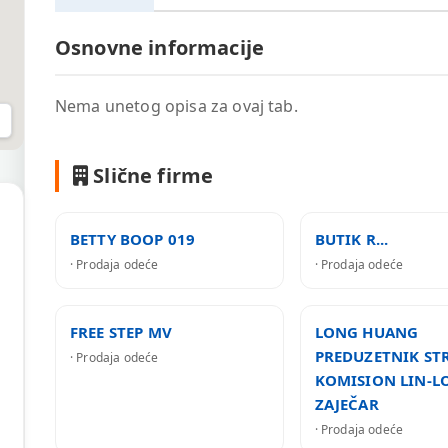
Osnovne informacije
Nema unetog opisa za ovaj tab.
Slične firme
BETTY BOOP 019
BUTIK R...
· Prodaja odeće
· Prodaja odeće
FREE STEP MV
LONG HUANG
PREDUZETNIK STR
· Prodaja odeće
KOMISION LIN-L
ZAJEČAR
· Prodaja odeće