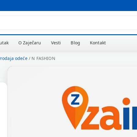
kutak
O Zaječaru
Vesti
Blog
Kontakt
Prodaja odeće
/
N FASHION