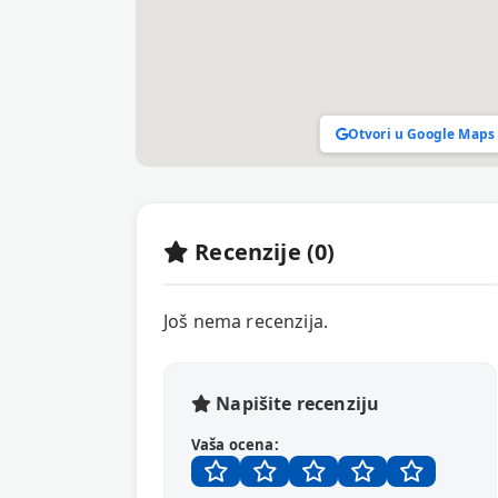
Otvori u Google Maps
Recenzije (0)
Još nema recenzija.
Napišite recenziju
Vaša ocena: