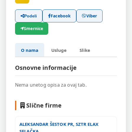
Facebook
Viber
Podeli
Smernice
O nama
Usluge
Slike
Osnovne informacije
Nema unetog opisa za ovaj tab.
Slične firme
ALEKSANDAR ŠESTOK PR, SZTR ELAX
SELAČKA