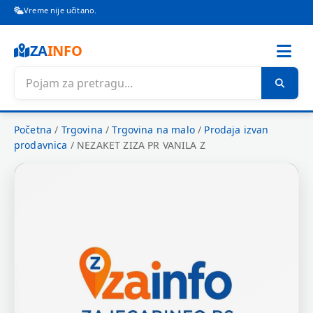
Vreme nije učitano.
ZA
INFO
Početna
/
Trgovina
/
Trgovina na malo
/
Prodaja izvan
prodavnica
/
NEZAKET ZIZA PR VANILA Z