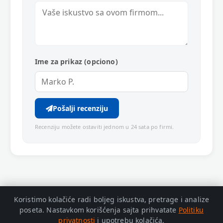
Ime za prikaz (opciono)
Pošalji recenziju
Recenziju možete ostaviti jednom u 24 sata po firmi.
Koristimo kolačiće radi boljeg iskustva, pretrage i analize
poseta. Nastavkom korišćenja sajta prihvatate
Politiku
privatnosti
i upotrebu kolačića.