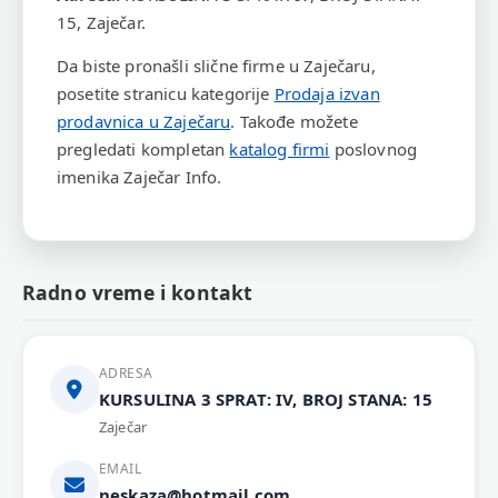
15, Zaječar.
Da biste pronašli slične firme u Zaječaru,
posetite stranicu kategorije
Prodaja izvan
prodavnica u Zaječaru
. Takođe možete
pregledati kompletan
katalog firmi
poslovnog
imenika Zaječar Info.
Radno vreme i kontakt
ADRESA
KURSULINA 3 SPRAT: IV, BROJ STANA: 15
Zaječar
EMAIL
neskaza@hotmail.com